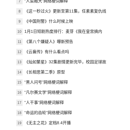
“人菜瘾大”网络梗词解释
7
《这一秒过火》更新至第11集，任素素复仇线
8
再起波澜
《中国刑警》什么时候上映
9
1月1日短剧热度排行：麦芽《我在皇宫搞内
10
卷》登顶第一
《第八个嫌疑人》曝新预告
11
《云襄传》有什么看点吗
12
《灿如繁星》32集剧情更新完毕，校园足球故
13
事迎来收官
《长相思第二季》原型
14
“黑人问号”网络梗词解释
15
“凡尔赛文学”网络梗词解释
16
“人干事”网络梗词解释
17
“命运的齿轮”网络梗词解释
18
《无主之花》定档8.4开播
19