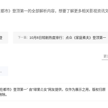
在都市》登顶第一的全部解析内容，想要了解更多相关影视资讯
登
10月8日短剧热度排行：点众《家庭煮夫》登顶第一
下一篇：
更
盖世神医在都市》登顶第一
医在都市》登顶第一” 由"绿里尐女"网友提供，仅作为展示之用，版权归原
删除。