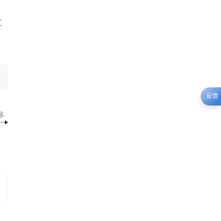
文
反馈
多