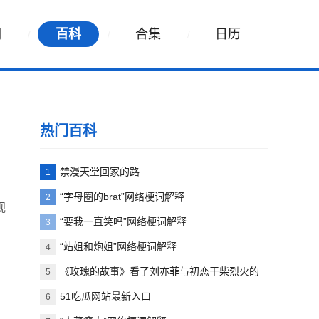
词
百科
合集
日历
热门百科
禁漫天堂回家的路
1
“字母圈的brat”网络梗词解释
2
视
“要我一直笑吗”网络梗词解释
3
“站姐和炮姐”网络梗词解释
4
《玫瑰的故事》看了刘亦菲与初恋干柴烈火的
5
一幕
51吃瓜网站最新入口
6