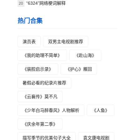
“6324”网络梗词解释
20
热门合集
演员表
双男主电视剧推荐
《我的助理不简单》
《赴山海》
《装腔启示录》
《护心》雁回
暑假必看的纪录片推荐
《云襄传》莫不凡
《少年白马醉春风》人物解析
《人鱼》
《庆余年第二季》
描写季节的优美句子大全
袁文康电视剧