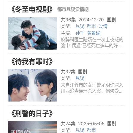
公安局党委调到打拐办任代理主
《冬至电视剧》
都市悬疑爱情剧
任。为了破获拐卖儿童案、拐卖
外地少女强迫卖淫案，邓妍通过
共36集
2024-12-20
国剧
缜密
类型：
悬疑
都市
爱情
主演：
孙千
黄景瑜
麻醉科医生陆嫣在一次上夜班的
途中“偶遇”已经死亡多年的好友
邓蔓，之后身边的怪事便接踵而
至。在查明真相的过程中，陆嫣
《待我有罪时》
分手多年的前男友，刑警江成屹
也被卷入其中。被掩藏八年的真
共32集
国剧
相，一步一步就此揭开。
类型：
悬疑
来自江蓉市的女刑警尤明许深入
川西追查连环杀人案，偶遇受伤
失忆的犯罪心理学教授殷逢，两
人组成一对探案搭档。失忆的殷
逢心智回到了少年时代，天真热
《刑警的日子》
烈，走进了尤明许因幼年失母而
封闭的内心。在办案过程中，殷
共24集
2025-05-05
国剧
逢展
类型：
悬疑
都市