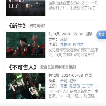
该剧改编自蓝衣的小说《一个刑
警的日子》，主要讲述了为打击
犯罪、实现警察梦想，年轻的刘
子明怀着一腔热血来到市公安局
某刑侦支队工作，但琐碎无趣的
《新生》
费可是谁？
排查工作让他感到枯燥。在师父
的教导下，他逐渐端正态度，与
共10集
2024-05-06
国剧
反馈
小队
类型：
悬疑
主演：
井柏然
周依然
女记者何珊受邀参加费可的追思
会，同时受邀出现的还有五位陌
生人，他们都与费可有着不为人
知的过往，但他们发现所认识的
《不可告人》
爱奇艺迷雾剧场首播剧
费可并不是同一个人。费可到底
是谁？众人展开回溯，逐步揭开
共12集
2024-05-08
国剧
了关于费可的真相。
类型：
悬疑
犯罪
主演：
齐奎
陈楚翰
王同辉
刘
奕君
赵阳
胡连馨
张国强
杨
《不可告人》是由刘新执导，由
玏
李一桐
欧豪
欧豪、李一桐、杨玏、张国强、
胡连馨领衔主演，赵阳、王同辉
等主演，刘奕君特别出演的悬疑