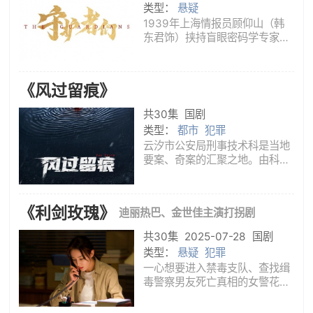
类型：
悬疑
1939年上海情报员顾仰山（韩
东君饰）挟持盲眼密码学专家也
是他在牛津的校友李约瑟，逼迫
其放弃为日军研制密码。潮声剧
团的龙套演员丁一（张一山
《风过留痕》
饰），原本只是被惜命的李约瑟
雇来冒充自己，却稀里糊涂卷入
共30集
国剧
了这场意外
类型：
都市
犯罪
云汐市公安局刑事技术科是当地
要案、奇案的汇聚之地。由科长
陈国贤领衔，司元龙、叶谦、冷
启明、万金与实习生武丹青等人
组建而成的调查小组，是一支年
《利剑玫瑰》
迪丽热巴、金世佳主演打拐剧
轻、专业的精英团队。他们或是
精于推理、善析人性的法场心灵
共30集
2025-07-28
国剧
捕手
类型：
悬疑
犯罪
一心想要进入禁毒支队、查找缉
毒警察男友死亡真相的女警花邓
妍，在一次解救婴儿人质的意外
行动中大放异彩，因此被天海市