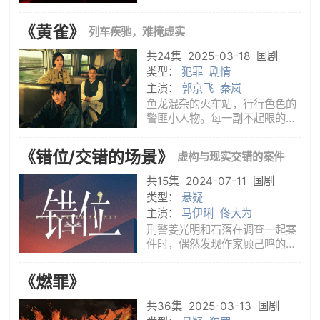
志伟友情出演，古斌、林乐炫主
演的16集当代公安题材网络剧。
《黄雀》
列车疾驰，难掩虚实
改编自陈妍一的新社会派悬疑小
说《完美嫌疑人》，以一场看似
共24集
2025-03-18
国剧
完美
类型：
犯罪
剧情
主演：
郭京飞
秦岚
鱼龙混杂的火车站，行行色色的
警匪小人物。每一副不起眼的皮
囊之下，不仅各有神通，更有各
自的隐秘往事。没有人是完美作
《错位/交错的场景》
虚构与现实交错的案件
案者，亦没有人是命运真正的赢
家。
共15集
2024-07-11
国剧
类型：
悬疑
主演：
马伊琍
佟大为
刑警姜光明和石落在调查一起案
件时，偶然发现作家顾己鸣的小
说中所描绘的犯罪现场与自己正
在调查的案发现场离奇重合，虚
《燃罪》
构与现实交错，一切真的只是巧
合？小说的出现也为二人的追查
共36集
2025-03-13
国剧
提供了新的方向，但与此同时也