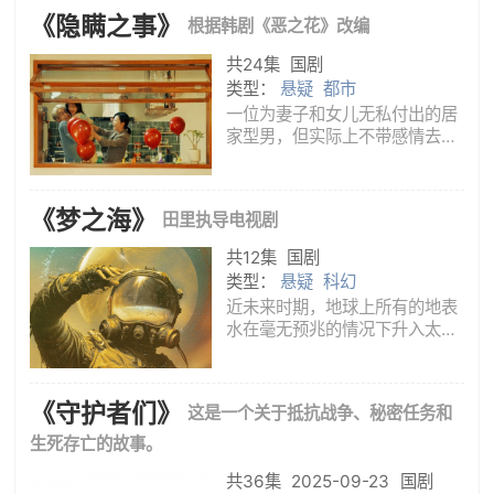
亲属回避的原则，警队禁止关宏
《隐瞒之事》
根据韩剧《恶之花》改编
峰参与灭门案的调查工作，关宏
峰义愤辞职。调任了代支队长的
共24集
国剧
周巡
类型：
悬疑
都市
一位为妻子和女儿无私付出的居
家型男，但实际上不带感情去欺
骗妻子而得到现有的一切；一位
深爱着丈夫的天真妻子，这对夫
妇14年前相识并坠入爱河，恋爱
《梦之海》
田里执导电视剧
了，结婚了，非常幸福。但是，
在幸福之下，充斥着秘密和谎
共12集
国剧
言，沉
类型：
悬疑
科幻
近未来时期，地球上所有的地表
水在毫无预兆的情况下升入太
空，在近地轨道形成了一圈壮丽
奇诡的冰环，人类自此失去了赖
以生存的海洋，面临史无前例的
《守护者们》
这是一个关于抵抗战争、秘密任务和
生存危机。拾荒猎人江星北（黄
景瑜饰），带领神秘天才颜冬
生死存亡的故事。
（刘畅饰
共36集
2025-09-23
国剧