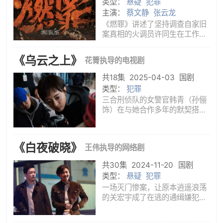
类型：
悬疑
犯罪
将他
主演：
蔡文静
张云龙
《燃罪》讲述了坚持调查自家旧
案真相的火调员许同生在工作中
重逢青梅竹马的法医靳椿和刑侦
副大队长沈野的故事。三人为应
《乌云之上》
花箐执导的电视剧
对重大火灾案件，建立快速反应
机制，联手侦破多起诡谲的火灾
共18集
2025-04-03
国剧
案件，最终揭开许家旧案真相。
类型：
犯罪
三合刑侦队的女警官韩青（孙俪
饰）在与她合作多年的默契搭档
钟伟（罗晋饰）离奇失踪后，暗
中持续调查其行踪。随着新的命
案出现和实习警员林嘉嘉（丁冠
《白夜破晓》
王伟执导的网络剧
森饰）的加入，她从蛛丝马迹中
发现命案与钟伟的失踪有关。但
共30集
2024-11-20
国剧
在办
类型：
悬疑
犯罪
一场灭门惨案，让原本逍遥浪荡
的关宏宇成了在逃的通缉嫌犯。
身为刑侦支队队长的双胞胎哥哥
关宏峰，誓要查出真相，但出于