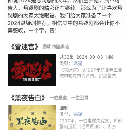
都说2024是悬疑剧的大年，从新生开始，到不可
告人，悬疑剧的精彩还在继续。那么为了让喜欢悬
疑剧的大家大饱眼福，我们给大家准备了一个
2024悬疑剧推荐，相信其中的悬疑剧都会让你不
禁感叹，一个字，赞！
《雪迷宫》
黎明冲破黑暗
共32集
2024-09-03
国剧
类型：
悬疑
《雪迷宫》以1997年东北老工业
城市哈岚市为背景，讲述警方和
贩毒集团之间的斗争。
《黑夜告白》
一桩悬案，一生追寻
国剧
类型：
悬疑
1997年，一桩电梯失踪案，将刑
警何远航（潘粤明饰）、冉方旭