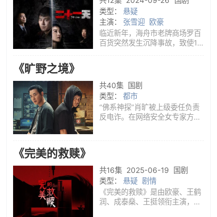
共12集
2024-09-26
国剧
留与逃的挣扎中将如何上演。
类型：
悬疑
主演：
张雪迎
欧豪
临近新年，海舟市老牌商场罗百
百货突然发生沉降事故，致使13
人被困地下。这场时间与生命的
赛跑，带来的是人性、道德与信
《旷野之境》
仰的重重考验……
共40集
国剧
类型：
都市
“佛系神探”肖旷被上级委任负责
反电诈。在网络安全女专家方心
瑜的协助下解决了影响巨大的“大
学生学费被骗致死案”。然而突然
回乡的发小舒野，却暗中成为电
《完美的救赎》
信诈骗新头目“师爷”，成为肖旷
的隐形敌人。电信诈骗，“
共16集
2025-06-19
国剧
类型：
悬疑
剧情
《完美的救赎》是由欧豪、王鹤
润、成泰燊、王挺领衔主演，张
丰毅特别主演，李羽桐主演，赵