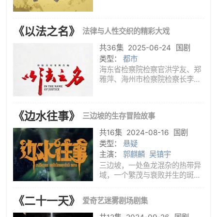
（王鹤棣饰）卷入迷雾。经历波
折，两人也曾陷入迷茫与怀疑，
最终揭开真相。岁月流转，治愈
《以法之名》
法律与人性交织的精彩大戏
人生迷惘，坚守正义，以乐观坚
韧化解磨难。
共36集
2025-06-24
国剧
类型：
都市
海东省检察院检察官洪学友、郑
雅萍、海州市检察院检察长李栋
等人在复查海州市“万氏集团涉黑
案”过程中发现疑点，嫌疑人张文
清被诬陷构罪，并且牵扯出司法
《边水往事》
三边坡的生存冒险故事
人员在案件办理过程中徇私枉
法。在省委政法委、省扫黑办、
共16集
2024-08-16
国剧
省
类型：
悬疑
主演：
郭麒麟
吴镇宇
三边坡，一处鱼龙混杂的热带异
域，一个繁茂与衰败并生的斑驳
之地。意外流落三边坡的打工小
白沈星遇到在多方势力间游走的
《二十一天》
爱奇艺迷雾剧场剧集
三边坡和事佬猜叔，一场冒险，
一段善良微光指引下的回归，在