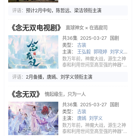
工程师李瓒相救，李瓒的温柔和
心怀大爱的赤子之心深深吸引了
评语：
预计2月中旬，陈哲远、梁洁领衔主演
宋冉。李瓒在与宋冉的多次相处
中，也发现这个女孩外表看似柔
《念无双电视剧》
直球神女 × 在逃寂司
弱，
共36集
2025-03-27
国剧
类型：
古装
主演：
王弘毅
郭晓婷
刘学义
唐嫣
数万年前，神魔大战，源生之神
泰和利用世间至高至强的神器“神
之左手”封印魔神，结果神器折毁
评语：
2月备播，唐嫣、刘学义领衔主演
坠落人界，源生之众神陷人长
眠，自此三界再无神迹。战鬼族
趁乱崛起，引发大战，神女无双
《念无双》
情起缘生，只为一人
受天界之托，化身人族少女进入
神
共36集
2025-03-27
国剧
类型：
古装
主演：
唐嫣
刘学义
数万年前，神魔大战，源生之神
泰和利用世间至高至强的神器“神