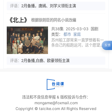
之左手”封印魔神，结果神器折毁
评语：
2月备播，唐嫣、刘学义领衔主演
坠落人界，源生之众神陷人长
眠，自此三界再无神迹。战鬼族
趁乱崛起，引发大战，神女无双
《北上》
根据徐则臣的同名小说改编
受天界之托，化身人族少女进入
神
共38集
2025-03-03
国剧
类型：
都市
家庭
苏州船工邵常来一直梦想着有一
条自己的船跑运河，这个愿望也
反馈
是邵家五代人的夙愿。为了挣得
一条船，邵常来用租来的船载着
意大利旅行家马克前往北京寻
评语：
2月备播,白鹿、欧豪领衔主演
亲，这一年是1900年，北京正
在闹义和团。邵常来的船在北京
被烧毁，
违法和不良信息举报 & 版权投诉与合作：
mongame@foxmail.com
Copyright © taicike.com All Rights Reserved