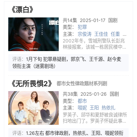
《漂白》
共14集
2025-01-17
国剧
类型：
犯罪
主演：
宗俊涛
王佳佳
任重
赵
今麦
王千源
郭京飞
2002年冬，雪城刑警队长彭兆
林接报案，该城一栋居民楼中发
生杀人案。警方在搜查犯罪现场
评语：
1月下旬 犯罪悬疑剧，郭京飞、王千源、赵今麦
后，掌握了以邓立钢为首的四名
疑犯的身份信息，而他们已经流
领衔主演（迷雾剧场）
窜到外省，警方辗转数省追踪，
犯罪团伙却突然销声匿迹。
《无所畏惧2》
都市女性律政题材系列剧
2004年初，
共38集
2025-01-26
国剧
类型：
都市
主演：
啜妮
王阳
热依扎
罗英子、邱华和夏舒被良诚律所
扫地出门了。罗英子怀疑此事与
她正在帮梅大梁查的一桩旧案有
评语：
1.26左右 都市律政剧，热依扎、王阳、啜妮领衔
关。为了生存，三人开起了律