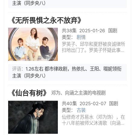
所。陈硕为了追求罗英子跳槽到
主演（同步央八）
良诚律所，却扑了个空。罗英子
依旧不接受陈硕，却倾心于新的
《无所畏惧之永不放弃》
合作伙
共38集
2025-01-26
国剧
类型：
剧情
罗英子、邱华和夏舒被良诚律所
扫地出门了。罗英子怀疑此事与
她正在帮梅大梁查的一桩旧案有
关。为了生存，三人开起了律
所。陈硕为了追求罗英子跳槽到
评语：
1.26左右 都市律政剧，热依扎、王阳、啜妮领衔
良诚律所，却扑了个空。罗英子
主演（同步央八）
依旧不接受陈硕，却倾心于新的
合作伙
《仙台有树》
邓为、向涵之主演的电视剧
共40集
2025-02-07
国剧
类型：
古装
仙修奇才苏易水（邓为饰），在
十八年前被师父沐清歌（向涵之
饰）改变天命，一向离经叛道的