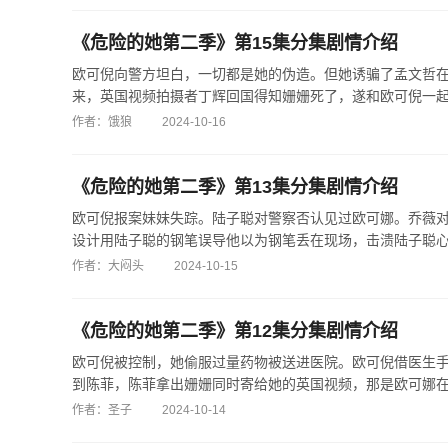
《危险的她第二季》第15集分集剧情介绍
欧可倪向警方坦白，一切都是她的伪造。但她诱骗了孟文哲
来，英国视频拍摄者丁辉回国得知姗姗死了，遂和欧可倪一起向
作者：饿狼
2024-10-16
《危险的她第二季》第13集分集剧情介绍
欧可倪报案妹妹失踪。陆子聪对警察否认见过欧可娜。乔薇
设计用陆子聪的钢笔误导他以为钢笔丢在现场，击溃陆子聪心理防
作者：大闷头
2024-10-15
《危险的她第二季》第12集分集剧情介绍
欧可倪被控制，她偷服过量药物被送进医院。欧可倪借医生
到陈菲，陈菲拿出姗姗同时寄给她的英国视频，那是欧可娜在英国
作者：圣子
2024-10-14