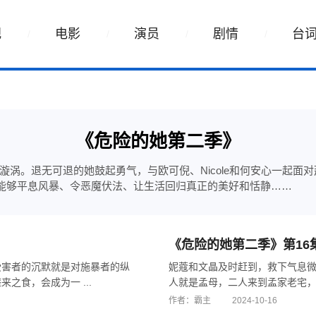
视
电影
演员
剧情
台
《危险的她第二季》
涡。退无可退的她鼓起勇气，与欧可倪、Nicole和何安心一起面
否能够平息风暴、令恶魔伏法、让生活回归真正的美好和恬静……
《危险的她第二季》第16
受害者的沉默就是对施暴者的纵
妮蔻和文晶及时赶到，救下气息
之食，会成为一 ...
人就是孟母，二人来到孟家老宅，乔
作者：霸主
2024-10-16