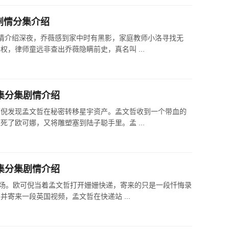
剧情分集介绍
情介绍深夜，乔薇感到家中时有黑影，家庭教师小洛寻找无
，律师童远非查出乔薇隐瞒前史，真名叫 ...
集分集剧情介绍
可倪发现孟文哲在秘密转移星宇资产。孟文哲收到一个带血的
了欧可娜，又将雕塑塞到陆子聪手里。孟 ...
集分集剧情介绍
一场。欧可倪当着孟文哲打开姗姗快递，寄来的只是一段忏悔录
寄来一段英国视频，孟文哲在快递站 ...