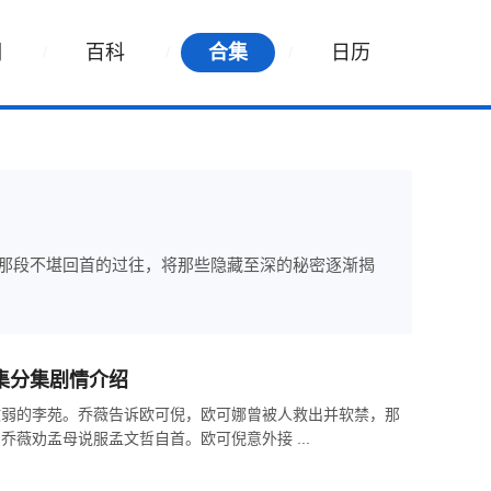
词
百科
合集
日历
对那段不堪回首的过往，将那些隐藏至深的秘密逐渐揭
集分集剧情介绍
微弱的李苑。乔薇告诉欧可倪，欧可娜曾被人救出并软禁，那
薇劝孟母说服孟文哲自首。欧可倪意外接 ...