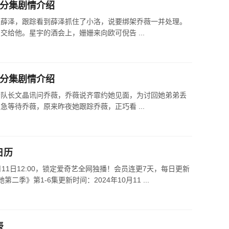
集分集剧情介绍
遇薛泽，跟踪看到薛泽抓住了小洛，说要绑架乔薇一并处理。
给他。星宇的酒会上，姗姗来向欧可倪告 ...
集分集剧情介绍
警队长文晶讯问乔薇，乔薇说齐霏约她见面，为讨回她弟弟丢
等待乔薇，原来昨夜她跟踪乔薇，正巧看 ...
日历
11日12:00，锁定爱奇艺全网独播！会员连更7天，每日更新
季》第1-6集更新时间：2024年10月11 ...
表