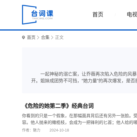
首页
电
首页
合集
正文
一起神秘的溺亡案，让乔薇再次陷入危险的风暴漩
开。姐妹成团势不可挡，“她力量”的再次爆发，是
《危险的她第二季》经典台词
你看到的只是一个假象，在那幅面具背后还有另外一张脸。
容。他人抛来的橄榄枝，会成为一把锋利的匕首；他人给的嗟来
作者：魅力
2024-10-18