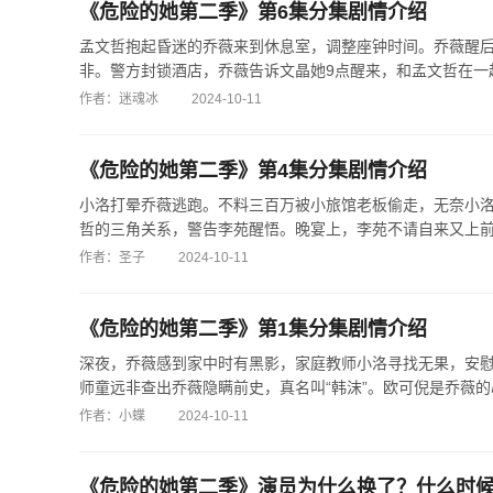
《危险的她第二季》第6集分集剧情介绍
孟文哲抱起昏迷的乔薇来到休息室，调整座钟时间。乔薇醒
非。警方封锁酒店，乔薇告诉文晶她9点醒来，和孟文哲在一起。
作者：迷魂冰
2024-10-11
《危险的她第二季》第4集分集剧情介绍
小洛打晕乔薇逃跑。不料三百万被小旅馆老板偷走，无奈小
哲的三角关系，警告李苑醒悟。晚宴上，李苑不请自来又上前挑衅
作者：圣子
2024-10-11
《危险的她第二季》第1集分集剧情介绍
深夜，乔薇感到家中时有黑影，家庭教师小洛寻找无果，安
师童远非查出乔薇隐瞒前史，真名叫“韩沫”。欧可倪是乔薇的心理
作者：小蝶
2024-10-11
《危险的她第二季》演员为什么换了？什么时