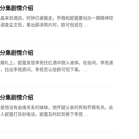
集分集剧情介绍
文晶来到酒店，时钟已被搬走。乔薇和妮蔻要创办一期精神控
调查孟文哲，拿出薛泽照片时，欧可倪说在 ...
集分集剧情介绍
。婚礼上，妮蔻发现李苑往红酒中倒入液体。化妆间，李苑递
拉出李苑质问，李苑否认给欧可倪下毒。 ...
集分集剧情介绍
薇是他没有血缘关系的妹妹，他怀疑父亲的死和乔薇有关。此
妮蔻打告别电话，妮蔻及时赶到救下李苑 ...