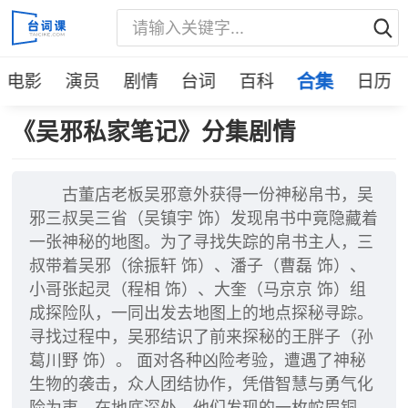
电影
演员
剧情
台词
百科
合集
日历
《吴邪私家笔记》分集剧情
古董店老板吴邪意外获得一份神秘帛书，吴
邪三叔吴三省（吴镇宇 饰）发现帛书中竟隐藏着
一张神秘的地图。为了寻找失踪的帛书主人，三
叔带着吴邪（徐振轩 饰）、潘子（曹磊 饰）、
小哥张起灵（程相 饰）、大奎（马京京 饰）组
成探险队，一同出发去地图上的地点探秘寻踪。
寻找过程中，吴邪结识了前来探秘的王胖子（孙
葛川野 饰）。 面对各种凶险考验，遭遇了神秘
生物的袭击，众人团结协作，凭借智慧与勇气化
险为夷。在地底深处，他们发现的一枚蛇眉铜