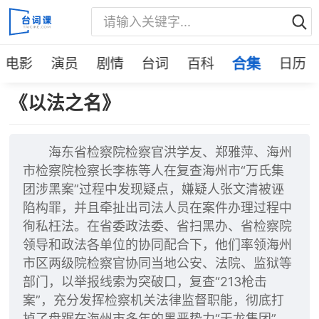
电影
演员
剧情
台词
百科
合集
日历
《以法之名》
海东省检察院检察官洪学友、郑雅萍、海州
市检察院检察长李栋等人在复查海州市“万氏集
团涉黑案”过程中发现疑点，嫌疑人张文清被诬
陷构罪，并且牵扯出司法人员在案件办理过程中
徇私枉法。在省委政法委、省扫黑办、省检察院
领导和政法各单位的协同配合下，他们率领海州
市区两级院检察官协同当地公安、法院、监狱等
部门，以举报线索为突破口，复查“213枪击
案”，充分发挥检察机关法律监督职能，彻底打
掉了盘踞在海州市多年的黑恶势力“天龙集团”，