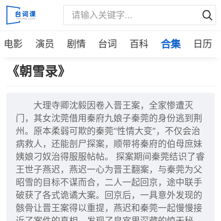
电影
演员
剧情
台词
百科
合集
日历
《朝雪录》
大理寺卿沈毅因卷入晋王案，全家惨遭灭
门，其女沈莞借用秦府九娘子秦莞的身份逃到荆
州。原本柔弱可欺的秦莞“性情大变”，不仅会治
病救人，还能剖尸探案，顺带将秦府的伯母庶妹
姨娘刁奴治得服服帖帖。 探案期间秦莞结识了睿
王世子燕迟，燕迟一心为晋王翻案，与秦莞为父
昭雪的目标不谋而合，二人一起回京，途中联手
破获了各式诡谲大案。回京后，一具意外发现的
骸骨让晋王案得以重提，燕迟和秦莞一起慢慢接
近了案件的真相，发现了皇宫里深藏的惊天秘