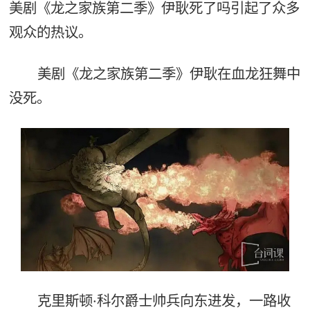
美剧《龙之家族第二季》伊耿死了吗引起了众多
观众的热议。
美剧《龙之家族第二季》伊耿在血龙狂舞中
没死。
克里斯顿·科尔爵士帅兵向东进发，一路收