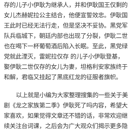
存的儿子小伊耿为继承人，并和伊耿国王仅剩的
女儿杰赫妮拉公主结合，他便宣誓效忠。伊耿国
王此时已经无法行走，但是坚决不妥协。黑党军
队兵临城下，朝廷内部也出现了分裂，伊耿二世
也在喝下一杯葡萄酒后陷入长眠。至此，黑党绿
党就此湮灭，雷妮拉仅存 的儿子小伊耿登基，
娶伊耿二世仅存的女儿为妻，坦格利安家族终于
和解，君临又挂起了黑底红龙的征服者旗帜。
以上就是小编为大家整理搜集的一些关于美
剧《龙之家族第二季》伊耿死了吗内容，希望大
家喜欢，如果觉得文章还不错的话，非常欢迎继
续关注台词课，之后会为广大观众们揭示更多隐