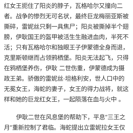
红女王扼住了阳炎的脖子，瓦格哈尔又撞向二
者。战争的惨烈无可名状，最终巨龙梅丽亚斯被
撕碎，雷妮丝只剩一具焦尸；阳炎被撕掉半个翅
膀，伊耿国王的盔甲被活生生融进血肉，半死不
活；只有瓦格哈尔和独眼王子伊蒙德全身而退，
克里斯顿继而占领鸦栖堡。阳炎无法起飞，只得
在鸦栖堡养伤，伊耿 二世伤重，伊蒙德成为摄
政王弟。骄傲的雷妮丝·坦格利安，世人口中的
无冕女王，海蛇的妻子，女王的得力战将，就这
样和她的巨龙红女王，一起陨落在血与火中 。
伊耿二世在风息堡的帮助下，平息“三王之
月”重新控制了君临。海蛇提出立雷妮拉女王仅