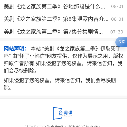
伦娜的泄露内容是什么
美剧《龙之家族第二季》谷地那段是什么意
08-01
思
美剧《龙之家族第二季》第8集泄露内容介
08-01
绍
美剧《龙之家族第二季》第7集分集剧情介
07-30
绍
反馈
网站声明：
本站 “美剧《龙之家族第二季》伊耿死了
吗” 由"怀了小韩信"网友提供，仅作为展示之用，版权
归原作者所有;如果侵犯了您的权益，请来信告知，我
们会尽快删除。
如果侵犯了您的权益，请来信告知，我们会尽快删
除。