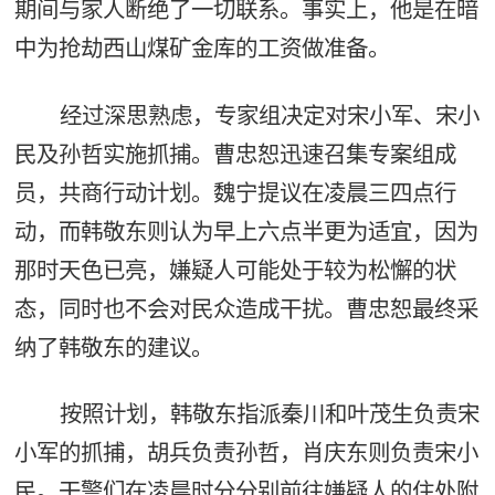
期间与家人断绝了一切联系。事实上，他是在暗
中为抢劫西山煤矿金库的工资做准备。
经过深思熟虑，专家组决定对宋小军、宋小
民及孙哲实施抓捕。曹忠恕迅速召集专案组成
员，共商行动计划。魏宁提议在凌晨三四点行
动，而韩敬东则认为早上六点半更为适宜，因为
那时天色已亮，嫌疑人可能处于较为松懈的状
态，同时也不会对民众造成干扰。曹忠恕最终采
纳了韩敬东的建议。
按照计划，韩敬东指派秦川和叶茂生负责宋
小军的抓捕，胡兵负责孙哲，肖庆东则负责宋小
民。干警们在凌晨时分分别前往嫌疑人的住处附