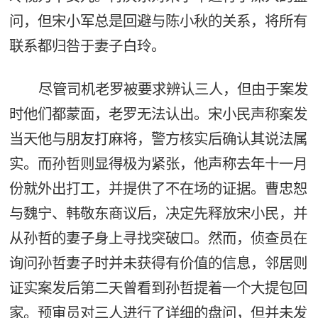
问，但宋小军总是回避与陈小秋的关系，将所有
联系都归咎于妻子白玲。
尽管司机老罗被要求辨认三人，但由于案发
时他们都蒙面，老罗无法认出。宋小民声称案发
当天他与朋友打麻将，警方核实后确认其说法属
实。而孙哲则显得极为紧张，他声称去年十一月
份就外出打工，并提供了不在场的证据。曹忠恕
与魏宁、韩敬东商议后，决定先释放宋小民，并
从孙哲的妻子身上寻找突破口。然而，侦查员在
询问孙哲妻子时并未获得有价值的信息，邻居则
证实案发后第二天曾看到孙哲提着一个大提包回
家。预审员对三人进行了详细的盘问，但并未发