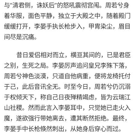
与“清君侧，诛妖后”的怒吼震彻宫闱。周若兮身
着华服，面色平静，独立于大殿之中，随着殿门
缓缓打开，李晏手执长枪步入，甲胄染尘，眉目
间尽是沉痛。
昔日爱侣相对而立，横亘其间的，已是君臣
之别，生死之局。李晏厉声追问皇兄李殊下落，
周若兮神色淡漠，只道自他病重，便将龙椅托付
于己，此后音讯全无。时至今日，周若兮仍沉溺
于权倾天下，称自己日夜殚精竭虑，皆为云瑞江
山社稷。然而此言入李晏耳中，只觉她已走火入
魔，遂欲强行带她离去，遭其断然拒绝。最终，
李晏手中长枪倏然刺出，从她身后穿心而过。