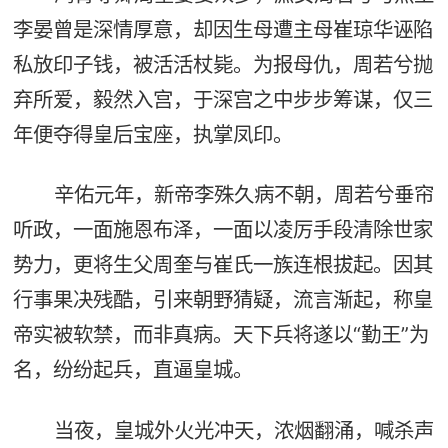
李晏曾是深情厚意，却因生母遭主母崔琼华诬陷
私放印子钱，被活活杖毙。为报母仇，周若兮抛
弃所爱，毅然入宫，于深宫之中步步筹谋，仅三
年便夺得皇后宝座，执掌凤印。
辛佑元年，新帝李殊久病不朝，周若兮垂帘
听政，一面施恩布泽，一面以凌厉手段清除世家
势力，更将生父周奎与崔氏一族连根拔起。因其
行事果决残酷，引来朝野猜疑，流言渐起，称皇
帝实被软禁，而非真病。天下兵将遂以“勤王”为
名，纷纷起兵，直逼皇城。
当夜，皇城外火光冲天，浓烟翻涌，喊杀声