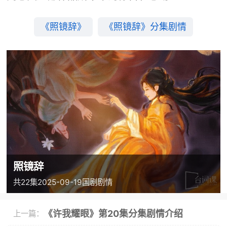
《照镜辞》
《照镜辞》分集剧情
照镜辞
共22集
2025-09-19
国剧
剧情
《许我耀眼》第20集分集剧情介绍
上一篇：