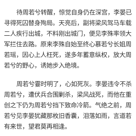
待周若兮转醒，惊觉自身仍在深宫，李晏已
寻得死囚替身殉局。天亮后，副将梁风驾马车载
二人疾行出城，不料刚出城门，便见李殊率领大
军拦住去路。原来李殊自始至终心慕若兮长姐周
若瑶，因心上人枉死，遂多年蓄意纵权，放大周
若兮的野心，诱她步入绝境。
周若兮霎时明了，心如死灰。李晏违令不杀
周若兮，遭伏兵合围剿杀，梁风战死，而他在重
创之下仍为周若兮挡下致命冷箭。气绝之前，周
若兮见李晏犹藏那枚旧香囊，泪落如雨，言道若
有来世，望君莫再相逢。