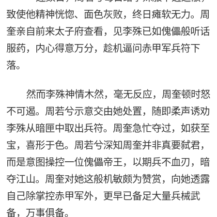
致使他精神恍惚、面色灰败，终日瘫软无力。周
奎亲自前来太子府查看，见李殊已如傀儡般听话
服药，内心得意万分，趁机逼问赤甲军兵符下
落。
然而李殊神情木然，毫无反应，周奎顿时怒
不可遏。周若兮示意交由她处置，随即柔声诱劝
李殊从暗匣中取出兵符。周奎急忙夺过，如获至
宝，喜形于色。周若兮深知周奎并非真要弑君，
而是意图操控一位傀儡帝王，以期兵不血刃，暗
夺江山。周奎对她这般机敏颇为赞赏，向她透露
自己除掌控赤甲军外，更早已备足大量兵械武
备，万事俱备。