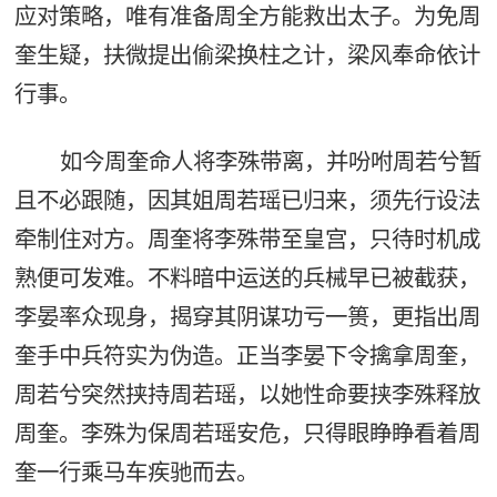
应对策略，唯有准备周全方能救出太子。为免周
奎生疑，扶微提出偷梁换柱之计，梁风奉命依计
行事。
如今周奎命人将李殊带离，并吩咐周若兮暂
且不必跟随，因其姐周若瑶已归来，须先行设法
牵制住对方。周奎将李殊带至皇宫，只待时机成
熟便可发难。不料暗中运送的兵械早已被截获，
李晏率众现身，揭穿其阴谋功亏一篑，更指出周
奎手中兵符实为伪造。正当李晏下令擒拿周奎，
周若兮突然挟持周若瑶，以她性命要挟李殊释放
周奎。李殊为保周若瑶安危，只得眼睁睁看着周
奎一行乘马车疾驰而去。