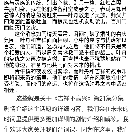
族与灵族的传统，别出心裁，别具一格。红烛高照，
喜服加身，就在他们准备拜堂成亲之际，春满月却带
着惊人的消息匆匆赶来——叶舟放走了灵族，师父归
四海因此盛怒吐血，而狼灵也趁机发动袭击，百川门
面临灭门之灾。
这个消息如同晴天霹雳，瞬间打破了婚礼的喜庆
氛围。叶舟和吉祥面面相觑，心中的震惊与忧虑难以
言表。他们知道，这场婚礼之后，他们将不再只是两
个相爱的人，而是肩负着拯救门派重任的战士。叶舟
的复仇之火再次被点燃，而吉祥也毫不犹豫地站在了
他的身边，准备与他共同面对未来的挑战。
青牛镇的夜晚依旧繁华，而叶舟和吉祥的故事却
即将迎来新的篇章。他们的爱情，将在风雨飘摇中经
受考验，而他们的命运，也将在这场跨界之恋中紧密
相连。
这些就是关于《吉祥不高兴》第21集分集
剧情介绍这个话题的详细内容，我们会在未来的
时间里提供更多更加详细的剧情介绍和解读。我
们欢迎大家关注我们台词课，因为在这里，我们