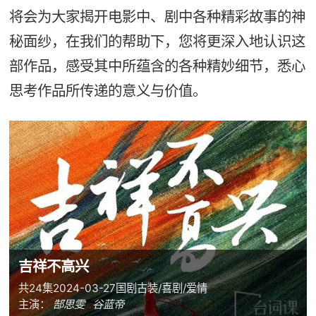
将会为大家揭开电影中、剧中各种精彩故事的神
秘面纱，在我们的帮助下，您将更深入地认识这
部作品，感受其中所蕴含的各种精妙细节，悉心
思考作品所传递的意义与价值。
吉祥不高兴
共24集
2024-03-27
国剧
古装/喜剧/爱情
主演：
郜思雯
谷蓝帝