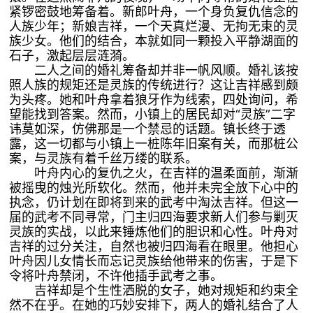
紧锣密鼓地筹备着。新郎叶舟，一个身负复仇信念的
人族少年；新娘吉祥，一个天真烂漫、无拘无束的灵
族少女。他们的结合，本就如同一颗投入平静湖面的
石子，激起层层涟漪。
二人之间的婚礼筹备却并非一帆风顺。婚礼该按
照人族的规矩还是灵族的传统进行？这让吉祥感到颇
为头疼。她和叶舟拿着狼牙作为线索，四处询问，希
望能找到答案。然而，小镇上的居民却对“灵族”二字
讳莫如深，仿佛那是一个禁忌的话题。镇长终于透
露，这一切都与小镇上一桩陈年旧案有关，而那桩公
案，与灵族有着千丝万缕的联系。
叶舟内心的复仇之火，在吉祥的温柔面前，渐渐
被摇曳的烛光所软化。然而，他并未完全放下心中的
执念，仍计划在即将到来的武考中淘汰吉祥。但这一
届的武考不同寻常，门主归四海要求新人们参与剿灭
灵族的实战，以此来锤炼他们的胆识和心性。叶舟对
吉祥的过分关注，自然也被归四海看在眼里。他担心
叶舟因儿女情长而忘记灵族给他带来的伤害，于是下
令将叶舟禁闭，不许他插手武考之事。
吉祥却是个生性洒脱的女子，她对规矩和约束全
然不在乎。在她的巧妙安排下，两人的婚礼结合了人