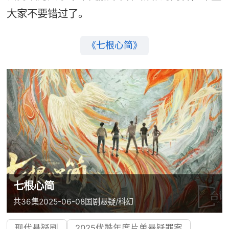
大家不要错过了。
《七根心简》
七根心简
共36集
2025-06-08
国剧
悬疑/科幻
现代悬疑剧
2025优酷年度片单悬疑罪案