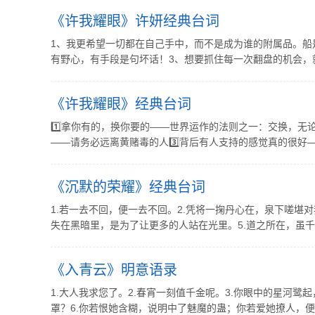
《许我耀眼》许妍经典台词
1、我更希望一切都在自己手中，而不是成为谁的附属品。船
有野心，有手段是句坏话！3、想要抓住每一次翻盘的机会，就
《许我耀眼》经典台词
1️⃣拿你有的，换你要的——世界运作的法则之一：交换，无
——请务必远离黄赌毒的人3️⃣背后有人支持的感觉真的很好——
《沉默的荣耀》经典台词
1.若一去不回，便一去不回。2.凭将一掬丹心在，泉下嗟堪
失在黑暗里，是为了让更多的人站在光里。5.道之所在，虽千万人
《入青云》明意语录
1.大人我求您了。2.春宵一刻值千金呢。3.你眼中的星河鹭
罩？6.你若恨她含糊，说明中了魅魔的蛊；你若爱她撩人，便是掉