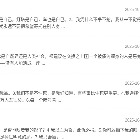
2025-10
是自己，灯塔是自己，岸也是自己。2、我凭什么不争不抢，我从来不觉
永远不要把希望寄托在别人身 ...
2025-10
论是自然界还是人类社会，都建议在交换之上2️⃣一个被债务缠身的人是恶
没有人能活成一座 ...
2025-10
对我翁。3.我们不是不怕死，是我们知道，有些事比生死更重要。4.我选择
吾往矣。6.每一个暗号背 ...
2025-10
起，是否也映着我的影子？4.我以血为誓，此仇必报。5.你可敢摘下我的眼
进明意的局。7.我只会赢， ...