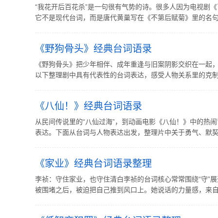
“我花开后百花杀”是一句很有气势的诗。很多人因为电视剧
它不是现代台词，而是唐代黄巢写在《不第后赋菊》里的名句。
《野狗骨头》经典台词语录
《野狗骨头》把少年相伴、成年重逢与旧案阴影交织在一起
以下整理剧中具有代表性的台词表达，感受人物关系里的克制、
《八仙！》经典台词语录
从民间传说里的“八仙过海”，到动画电影《八仙！》中的热
表达。下面从台词与人物表达出发，整理片中关于勇气、默契和
《家业》经典台词语录整理
李祯：守住家业，也守住清白李祯的台词核心常常围绕“守”
被围堵之后，被迫把自己推到风口上。她说话的力量感，来自一