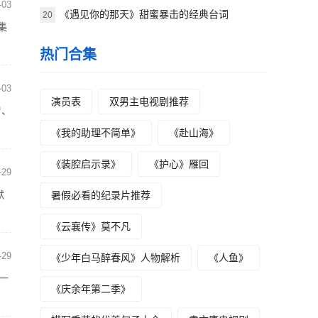
-03
《遇见你的那天》甜蜜暴击的经典台词
20
集
热门合集
-03
演员表
双男主电视剧推荐
尸、
《我的助理不简单》
《赴山海》
《装腔启示录》
《护心》雁回
-29
默
暑假必看的纪录片推荐
《云襄传》莫不凡
-29
《少年白马醉春风》人物解析
《人鱼》
一
《庆余年第二季》