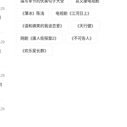
描写季节的优美句子大全
袁文康电视剧
-29
《薄冰》陈浅
电视剧《江河日上》
得
《请和搞笑的我谈恋爱》
《天行健》
网剧《唐人街探案2》
《不可告人》
-29
《欢乐家长群》
鬼
-29
消
-29