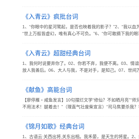
《入青云》疯批台词
1、“你眼中的星河鹭起，是否也映着我的影子？”2、“我以血为
“世上万般皆虚幻，唯有真心不可负。”6、“你可敢摘下我的眼罩？
《入青云》超甜经典台词
1、我何时说要弃你了。02、你若不弃，我便不离。03、情
放人我善后。06、大人与我，不是对手，是知己。07、世间万般
《献鱼》高能台词
【廖停雁・咸鱼发言】10句摆烂文学“修仙？不如晒月亮”“
不用法术！腿着去！”（理直气壮废柴宣言）“司马焦要杀我？等
《锦月如歌》经典台词
1、古语云:关西出将,关东出相。我禾晏，是天生的将星。2