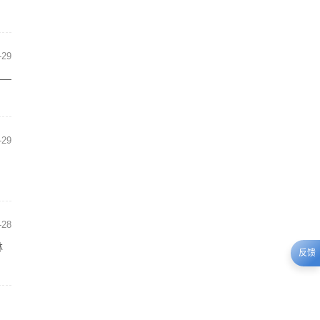
-29
——
-29
，
-28
林
反馈