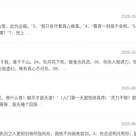
2025-10
誓，此仇必报。”3、“我只会守着真心做事。”4、“春宵一刻值千金呢。”5
”7、世上 ...
2025-10
谊于我，重于千山。04、牡丹花下死，做鬼也风流。05、你杀人我递刀，
虚幻，唯有真心不可负。08、 ...
2025-08
师兄，卷什么卷！躺平才是天道！”（入门第一天震惊修真界）“灵力不够？
等…我先睡个回笼 ...
2025-08
、执剑之人更知剑锋所指何处，我绝不向弱者拔剑。3、你总说明月照你，