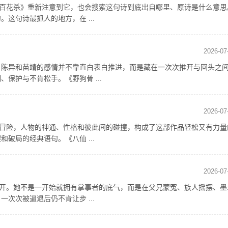
《百花杀》重新注意到它，也会搜索这句诗到底出自哪里、原诗是什么意思
这句诗最抓人的地方，在 ...
2026-07
，陈异和苗靖的感情并不靠直白表白推进，而是藏在一次次推开与回头之
保护与不肯松手。《野狗骨 ...
2026-07
闹冒险，人物的神通、性格和彼此间的碰撞，构成了这部作品轻松又有力量
破局的经典语句。《八仙 ...
2026-07
展开。她不是一开始就拥有掌事者的底气，而是在父兄蒙冤、族人摇摆、墨
次次被逼退后仍不肯让步 ...