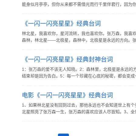
能身似月亭亭，但你从来都不需借光而行千里伴君行，因为你本
《一闪一闪亮星星》经典台词
林北星，我喜欢你，星河流转，我也喜欢你。张万森，我喜
森林，林北星——北极星，森林中，北极星是永远的方向。张万
《一闪一闪亮星星》经典封神台词
1：张万森的爱不该无人知晓。2：森林里，北极星是永远的
结束却是因为告白。5：每一个珍藏在心底的秘密，都会变成一颗
电影《一闪一闪亮星星》经典台词
1、如果林北星没有回到过去，那他永远也不会知道世上有个
北星照亮了张万森一生，张万森的喜欢应该人尽皆知。3、全世