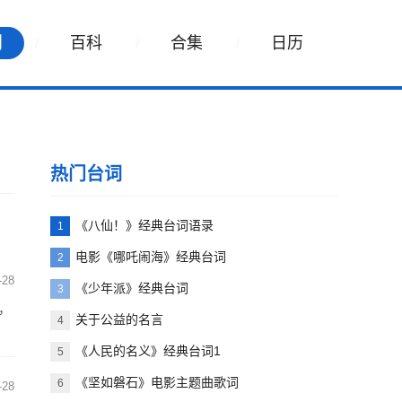
词
百科
合集
日历
热门台词
《八仙！》经典台词语录
1
电影《哪吒闹海》经典台词
2
-28
《少年派》经典台词
3
，
关于公益的名言
4
《人民的名义》经典台词1
5
《坚如磐石》电影主题曲歌词
6
-28