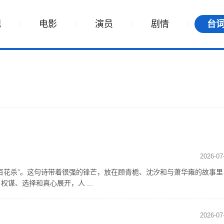
视
电影
演员
剧情
台
2026-07
百花杀”。这句诗带着很强的锋芒，放在顾青栀、沈汐和与萧华雍的故事里
谋、选择和真心展开，人 ...
2026-07