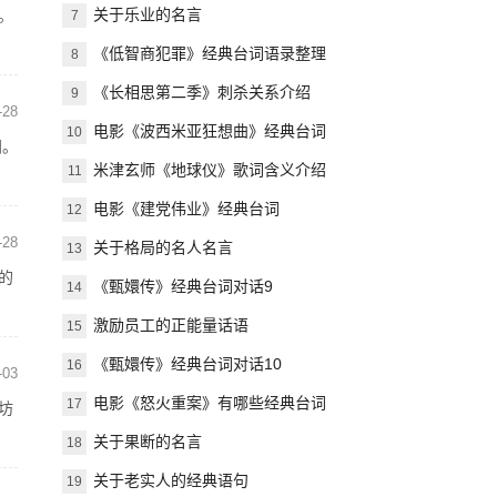
关于乐业的名言
。
7
《低智商犯罪》经典台词语录整理
8
《长相思第二季》刺杀关系介绍
9
-28
电影《波西米亚狂想曲》经典台词
10
间。
米津玄师《地球仪》歌词含义介绍
11
电影《建党伟业》经典台词
12
-28
关于格局的名人名言
13
的
《甄嬛传》经典台词对话9
14
激励员工的正能量话语
15
《甄嬛传》经典台词对话10
16
-03
电影《怒火重案》有哪些经典台词
17
坊
关于果断的名言
18
关于老实人的经典语句
19