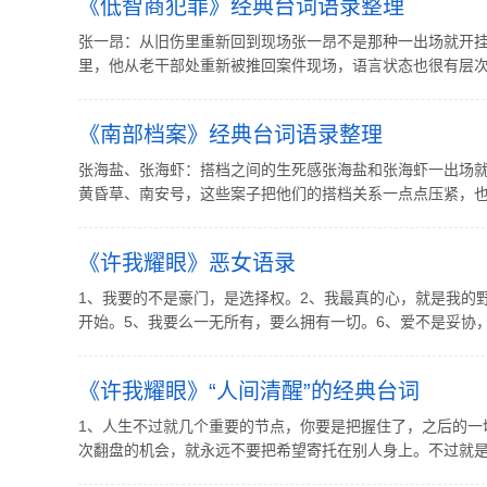
《低智商犯罪》经典台词语录整理
张一昂：从旧伤里重新回到现场张一昂不是那种一出场就开挂
里，他从老干部处重新被推回案件现场，语言状态也很有层次：
《南部档案》经典台词语录整理
张海盐、张海虾：搭档之间的生死感张海盐和张海虾一出场
黄昏草、南安号，这些案子把他们的搭档关系一点点压紧，也让
《许我耀眼》恶女语录
1、我要的不是豪门，是选择权。2、我最真的心，就是我的
开始。5、我要么一无所有，要么拥有一切。6、爱不是妥协，是
《许我耀眼》“人间清醒”的经典台词
1、人生不过就几个重要的节点，你要是把握住了，之后的一
次翻盘的机会，就永远不要把希望寄托在别人身上。不过就是拿