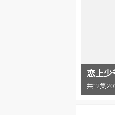
恋上少
共12集
20