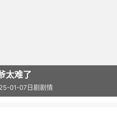
爷太难了
25-01-07
日剧
剧情