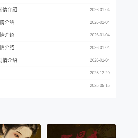
剧情介绍
2026-01-04
剧情介绍
2026-01-04
剧情介绍
2026-01-04
剧情介绍
2026-01-04
剧情介绍
2026-01-04
2025-12-29
2025-05-15