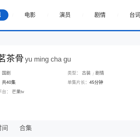
视
电影
演员
剧情
台
茗茶骨
yu ming cha gu
：
国剧
类型：
古装
剧情
：
共40集
单集片长：
45分钟
平台：
芒果tv
时间
合集