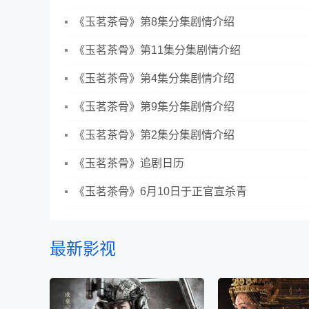
《玉茗茶骨》第8集分集剧情介绍
《玉茗茶骨》第11集分集剧情介绍
《玉茗茶骨》第4集分集剧情介绍
《玉茗茶骨》第9集分集剧情介绍
《玉茗茶骨》第2集分集剧情介绍
《玉茗茶骨》追剧日历
《玉茗茶骨》6月10日于正官宣杀青
最新影视