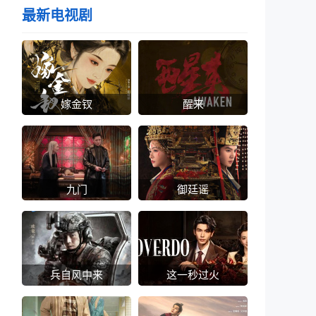
最新电视剧
嫁金钗
醒来
九门
御廷谣
兵自风中来
这一秒过火