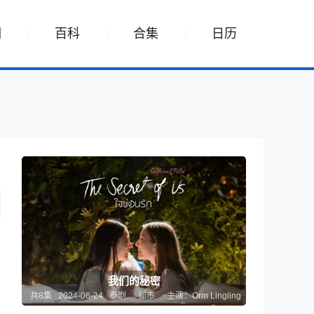
词
百科
合集
日历
我们的秘密
共8集 2024-06-24 泰剧
都市
主演：Orm Lingling