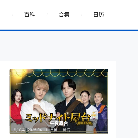
词
百科
合集
日历
午夜屋台
共10集 2025-04-11 日剧
剧情