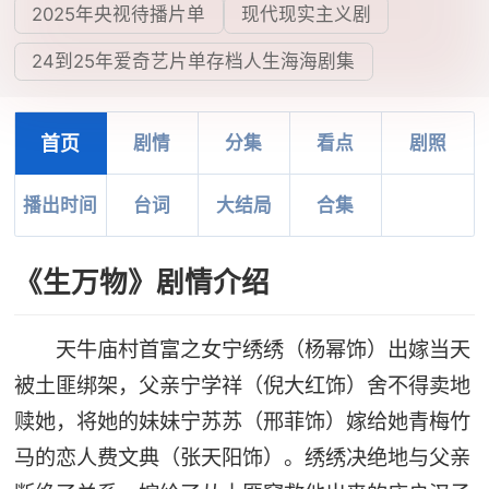
2025年央视待播片单
现代现实主义剧
24到25年爱奇艺片单存档人生海海剧集
首页
剧情
分集
看点
剧照
播出时间
台词
大结局
合集
《生万物》剧情介绍
天牛庙村首富之女宁绣绣（杨幂饰）出嫁当天
被土匪绑架，父亲宁学祥（倪大红饰）舍不得卖地
赎她，将她的妹妹宁苏苏（邢菲饰）嫁给她青梅竹
马的恋人费文典（张天阳饰）。绣绣决绝地与父亲