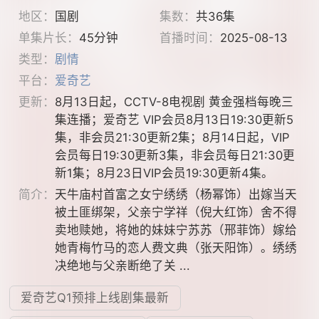
地区：
国剧
集数：
共36集
单集片长：
45分钟
首播时间：
2025-08-13
类型：
剧情
平台：
爱奇艺
更新：
8月13日起，CCTV-8电视剧 黄金强档每晚三
集连播；爱奇艺 VIP会员8月13日19:30更新5
集，非会员21:30更新2集；8月14日起，VIP
会员每日19:30更新3集，非会员每日21:30更
新1集；8月23日VIP会员19:30更新4集。
简介：
天牛庙村首富之女宁绣绣（杨幂饰）出嫁当天
被土匪绑架，父亲宁学祥（倪大红饰）舍不得
卖地赎她，将她的妹妹宁苏苏（邢菲饰）嫁给
她青梅竹马的恋人费文典（张天阳饰）。绣绣
决绝地与父亲断绝了关 ...
爱奇艺Q1预排上线剧集最新