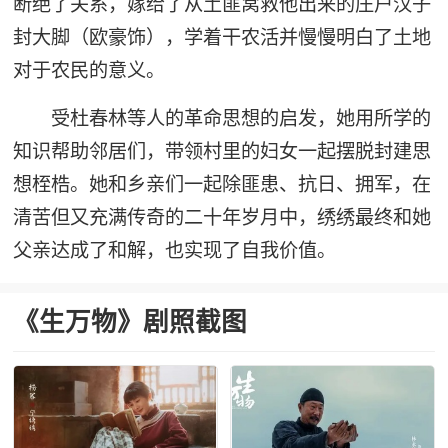
断绝了关系，嫁给了从土匪窝救他出来的庄户汉子
封大脚（欧豪饰），学着干农活并慢慢明白了土地
对于农民的意义。
受杜春林等人的革命思想的启发，她用所学的
知识帮助邻居们，带领村里的妇女一起摆脱封建思
想桎梏。她和乡亲们一起除匪患、抗日、拥军，在
清苦但又充满传奇的二十年岁月中，绣绣最终和她
父亲达成了和解，也实现了自我价值。
《生万物》剧照截图