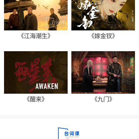
《江海潮生》
《嫁金钗》
《醒来》
《九门》