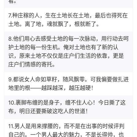
看。
7.种庄稼的人，生在土地长在土地，最后也得死在
土地。离了地，魂就飘了，根就断了。
8.他们用心去感受土地的每一次脉动，用行动去呵
护土地的每一份生机。俺对土地也有了新的认
识，原来土地不仅仅是庄户们生活的依靠，更是
庄户们情感的寄托。
9.都说女人命如草籽，随风飘零。可我偏要做扎进
地里的根——越踩越深，越压越硬！
10.裹脚布缠的是身子，缠不住人心！今日撕了这
布，明日还要撕破这吃人的世道！
11.男人是用来撑腰的，而不是在出事的时候评判
自己的。一个男人最大的魅力，不是长得帅，也