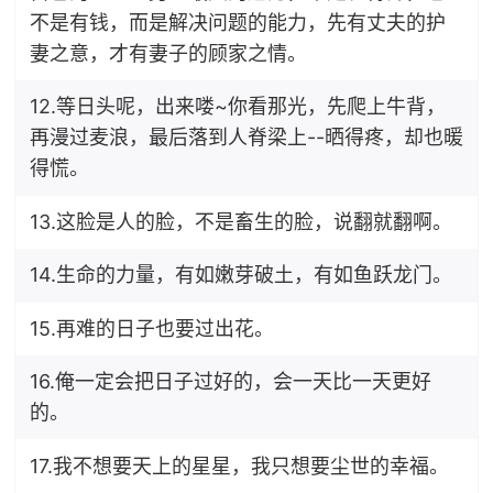
不是有钱，而是解决问题的能力，先有丈夫的护
妻之意，才有妻子的顾家之情。
12.等日头呢，出来喽~你看那光，先爬上牛背，
再漫过麦浪，最后落到人脊梁上--晒得疼，却也暖
得慌。
13.这脸是人的脸，不是畜生的脸，说翻就翻啊。
14.生命的力量，有如嫩芽破土，有如鱼跃龙门。
15.再难的日子也要过出花。
16.俺一定会把日子过好的，会一天比一天更好
的。
17.我不想要天上的星星，我只想要尘世的幸福。