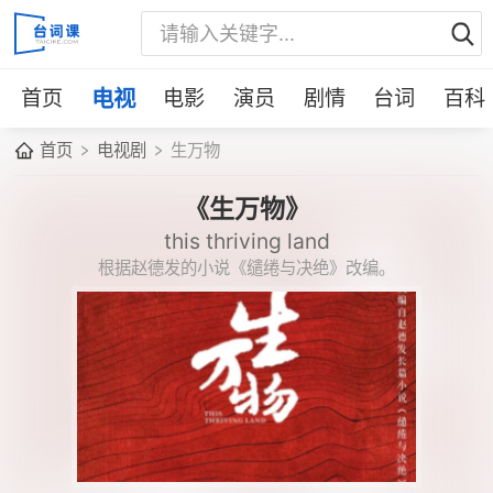
首页
电视
电影
演员
剧情
台词
百科
首页
电视剧
生万物
《生万物》
this thriving land
根据赵德发的小说《缱绻与决绝》改编。