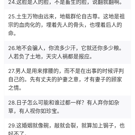
24.这脸是人的脸，不是畜生的脸，说翻就翻啊。
25.土生万物由远来，地载群伦自古尊。这地是祖
宗的血肉化的，埋着先人的骨头，也埋着后人的
命。
26.地不会骗人，你流多少汗，它就还你多少粮。
人若负了土地，天灾人祸都是报应。
27.男人是用来撑腰的，而不是在出事的时候评判
自己的。先有丈夫的护妻之意，才有妻子的顾家
之情。
28.日子怎么可能和谁过都一样？有人弃你如杂
草，有人视你如珍宝。
29.这婚姻就像碗，敲就会裂，就算加上锔子，也
好不了。