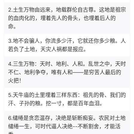
2.土生万物由远来，地载群伦自古尊。这地是祖宗
的血肉化的，埋着先人的骨头，也埋着后人的
命。
3.地不会骗人，你流多少汗，它就还你多少粮。人
若负了土地，天灾人祸都是报应。
4.三生万物：天时、地利、人和。乱世之中，天时
不仁、地利争夺，唯有人和——是穷苦人最后的
火把！
5.天牛庙的土里埋着三样东西：祖先的骨、我们的
汗、子孙的粮。挖一寸，都是百年血泪。
6.缱绻是贪恋温存，决绝是斩断痴妄。农民对土地
缱绻一生，可时代逼人决绝--不断割舍，才能活