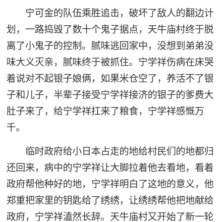
宁可金的队伍乘胜追击，破坏了敌人的翻边计
划，一路捣毁了数十个鬼子据点，天牛庙村终于脱
离了小鬼子的控制。腻味逃回家中，没想到弟弟没
味大义灭亲，腻味终于被抓住。宁学祥伤病在床哭
着说对不起银子娘俩，如果米仓空了，养活不了银
子和儿子，半辈子接受宁学祥接济的银子的爹费大
肚子来了，给宁学祥扛来了粮食，宁学祥感慨万
千。
临时政府给小日本占走的地给村民们的地都归
还回来，病中的宁学祥让大脚拉着他去看地，看着
政府帮他种好的地，宁学祥明白了这地的意义，他
郑重把家里的钥匙给了绣绣，让绣绣帮他把地献给
政府，宁学祥溘然长辞。天牛庙村又开始了新一轮