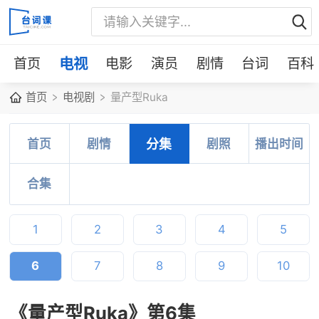
首页
电视
电影
演员
剧情
台词
百科
首页
电视剧
量产型Ruka
首页
剧情
分集
剧照
播出时间
合集
1
2
3
4
5
6
7
8
9
10
《量产型Ruka》第6集