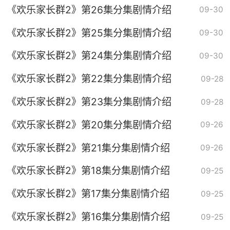
《欢乐家长群2》第26集分集剧情介绍
09-30
《欢乐家长群2》第25集分集剧情介绍
09-30
《欢乐家长群2》第24集分集剧情介绍
09-30
《欢乐家长群2》第22集分集剧情介绍
09-28
《欢乐家长群2》第23集分集剧情介绍
09-28
《欢乐家长群2》第20集分集剧情介绍
09-26
《欢乐家长群2》第21集分集剧情介绍
09-26
《欢乐家长群2》第18集分集剧情介绍
09-25
《欢乐家长群2》第17集分集剧情介绍
09-25
《欢乐家长群2》第16集分集剧情介绍
09-25