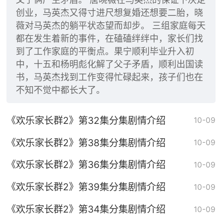
创业，马英杰又得寸进尺想复婚还想要二胎，晓
薇对马英杰的躺平状态望而却步。 三组家庭每天
都在发生着新的事件，在磕磕绊绊中，家长们找
到了工作家庭的平衡点。果宁顺利毕业升入初
中，十五和杨明彪化解了父子矛盾，顺利出国读
书，马英杰找到工作变得忙碌起来，孩子们也在
不知不觉中都长大了。
《欢乐家长群2》第32集分集剧情介绍
10-09
《欢乐家长群2》第38集分集剧情介绍
10-09
《欢乐家长群2》第36集分集剧情介绍
10-09
《欢乐家长群2》第39集分集剧情介绍
10-09
《欢乐家长群2》第34集分集剧情介绍
10-09