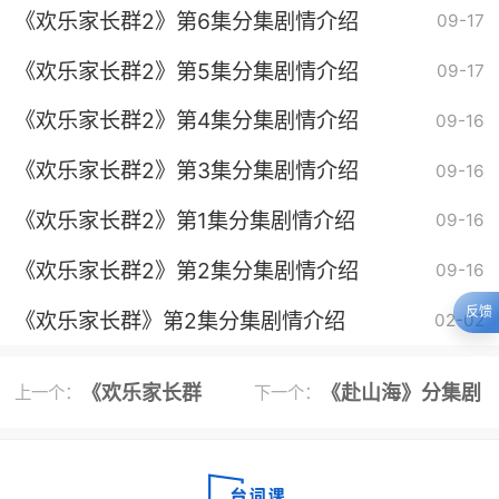
《欢乐家长群2》第6集分集剧情介绍
09-17
《欢乐家长群2》第5集分集剧情介绍
09-17
《欢乐家长群2》第4集分集剧情介绍
09-16
《欢乐家长群2》第3集分集剧情介绍
09-16
《欢乐家长群2》第1集分集剧情介绍
09-16
《欢乐家长群2》第2集分集剧情介绍
09-16
反馈
《欢乐家长群》第2集分集剧情介绍
02-02
《欢乐家长群
《赴山海》分集剧
上一个：
下一个：
2》
情