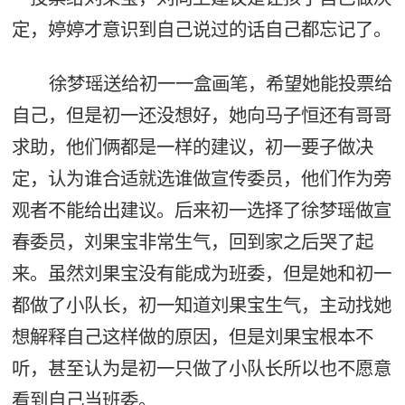
定，婷婷才意识到自己说过的话自己都忘记了。
徐梦瑶送给初一一盒画笔，希望她能投票给
自己，但是初一还没想好，她向马子恒还有哥哥
求助，他们俩都是一样的建议，初一要子做决
定，认为谁合适就选谁做宣传委员，他们作为旁
观者不能给出建议。后来初一选择了徐梦瑶做宣
春委员，刘果宝非常生气，回到家之后哭了起
来。虽然刘果宝没有能成为班委，但是她和初一
都做了小队长，初一知道刘果宝生气，主动找她
想解释自己这样做的原因，但是刘果宝根本不
听，甚至认为是初一只做了小队长所以也不愿意
看到自己当班委。