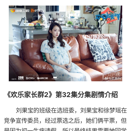
《欢乐家长群2》第32集分集剧情介绍
刘果宝的班级在选班委，刘果宝和徐梦瑶在
竞争宣传委员，经过票选之后，她们俩平票，但
是因为初一生病请假，所以最终结果需要她回学