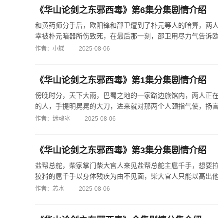
《华山论剑之东邪西毒》第6集分集剧情介绍
和黄药师分手后，欧阳锋和邵卫遭到了朴元等人的暗算，两
幸被朴元暗器所伤致死，在最后那一刻，邵卫用尽力气告诉欧阳锋
作者：小蝶
2025-08-06
《华山论剑之东邪西毒》第1集分集剧情介绍
傍晚时分，天下大雨，巴蜀之地的一家路边旅馆内，两人正
的人，手提明晃晃的大刀，进来就对那两个人颐指气使，扬言要杀
作者：迷魂冰
2025-08-06
《华山论剑之东邪西毒》第3集分集剧情介绍
盐帮总舵，柴家掌门柴大官人来见盐帮总舵主扈千手，想要
狡猾的扈千手以身体残疾为由不见面，柴大官人只能以高出他很多
作者：芯水
2025-08-06