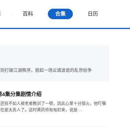
词
百科
合集
日历
规则打破江湖秩序，掀起一场云谲波诡的乱世纷争
第4集分集剧情介绍
且还技不如人被老者教训了一顿，因此心里十分恼火，他叮嘱
是太丢人了。这时黄药师匆匆赶来，说是 ...