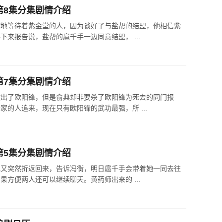
第8集分集剧情介绍
志地等待着紫金堂的人，因为谈好了与盐帮的结盟，他相信紫
来报告说，盐帮的扈千手一边同意结盟， ...
第7集分集剧情介绍
救出了欧阳锋，但是俞典却非要杀了欧阳锋为死去的同门报
的人追来，现在只有欧阳锋的武功最强，所 ...
第5集分集剧情介绍
他又突然折返回来，告诉冯衡，明日扈千手会带着她一同去往
方便两人还可以继续聊天。黄药师出来的 ...