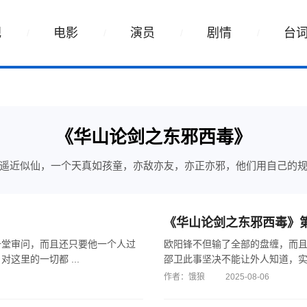
视
电影
演员
剧情
台
《华山论剑之东邪西毒》
遥近似仙，一个天真如孩童，亦敌亦友，亦正亦邪，他们用自己的
《华山论剑之东邪西毒》
升堂审问，而且还只要他一个人过
欧阳锋不但输了全部的盘缠，而
里的一切都 ...
邵卫此事坚决不能让外人知道，实在
作者：饿狼
2025-08-06