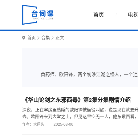
首页
电
首页
合集
正文
黄药师、欧阳锋，两个初涉江湖之怪人，一个逍
《华山论剑之东邪西毒》第2集分集剧情介绍
深夜，正在牢房里熟睡的欧阳锋被衙役叫醒，说是现在就要
去。欧阳锋来到大堂之上，但见这里空无一人，他东瞅西看，对这
作者：大闷头
2025-08-06