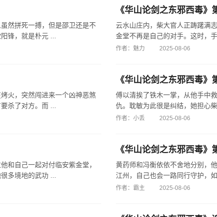
《华山论剑之东邪西毒》
人虽然拼死一搏，但是邵卫还是不
云水山庄内，柴大官人正踌躇满
，就是朴元 ...
金堂不再是自己的对手。这时，手下
作者：魅力
2025-08-06
《华山论剑之东邪西毒》
在烤火，突然闯进来一个凶神恶煞
傅以清挨了铁木一掌，从他手中
了对方。而 ...
仇。耽敏为此很是纠结，她担心柴家
作者：小丢
2025-08-06
《华山论剑之东邪西毒》
拉他和自己一起对付临安紫金堂，
黄药师和冯衡依依不舍地分别，
境地的武功 ...
江州，自己也会一路同行守护，如果
作者：霸主
2025-08-06