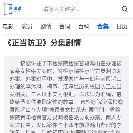
电影
演员
剧情
台词
百科
合集
日历
《正当防卫》分集剧情
该剧讲述了市检察院检察官段鸿山在办理被
家暴女性杀夫案时，省检察院检察官方灵渊协助
办案。办案过程中，发现案件与十四年前段鸿山
办理的李沐风、梅筝、江婷经历的校园防卫过当
案相关，二人以事实为根据，以法律为准绳，最
终给予案件准确定性的故事。 市检察院资深检察
官段鸿山在办理“被家暴女性杀夫”案件时，省检
察院青年检察官方灵渊被任派协助办案。两人办
案过程中，发现案件与十四年前段鸿山办理的李
沐风、梅筝、江婷经历的“校园防卫过当案”息息