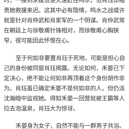
时，一接到求援信便火速赶往鸣水，但肖珏却指
责她救援来迟。这其中必有隐情，鸣水之战或许
就是针对肖仲武和肖家军的一个阴谋。肖仲武常
在朝廷上与徐敬甫针锋相对，而徐敬甫心胸狭
窄，很可能因此怀恨在心。
至于何如非要置肖珏于死地，可能是担心自
己的身份被同窗肖珏揭露。无论如何，禾晏已下
定决心，绝不能让何如非再顶着这个身份胡作非
为。肖珏虽已确定禾晏不是何如非的人，但仍派
沈瀚暗中监视她。得知禾晏一回营就被王霸等人
拉去泡温泉，肖珏大为惊讶。
禾晏身为女子，自然不能与一群男子共浴。