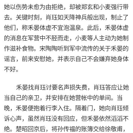
她以伤势未愈为由拒绝，却被郑玄和小麦强行带
去。关键时刻，肖珏如天降神兵般出现，制止了
他们，称禾晏体虚不宜泡温泉。此后，禾晏体虚
的消息在军营中不胫而走，小麦等人主动为她制
作滋补食物。宋陶陶听到军中流传的关于禾晏的
谣言，前来安慰她，并表示自己不会嫌弃她身体
不好。
禾晏找肖珏讨要名声损失费，肖珏答应让她
当自己的亲卫，并安排在她营帐中的单间。当
晚，禾晏便抱着行李入住。隔着门，她向肖珏倾
诉心声，虽然肖珏没有回应，但禾晏依然滔滔不
绝。楚昭回京后，将孙传福的账簿交给徐敬甫，