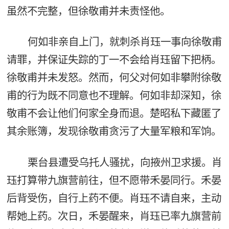
虽然不完整，但徐敬甫并未责怪他。
何如非亲自上门，就刺杀肖珏一事向徐敬甫
请罪，并保证失踪的丁一不会给肖珏留下把柄。
徐敬甫并未发怒。然而，何父对何如非攀附徐敬
甫的行为既不同意也不理解。何如非却深知，徐
敬甫不会让他们何家全身而退。楚昭私下藏匿了
其余账簿，发现徐敬甫贪污了大量军粮和军饷。
栗台县遭受乌托人骚扰，向掖州卫求援。肖
珏打算带九旗营前往，但不愿带禾晏同行。禾晏
后背受伤，自行上药不便。肖珏不请自来，主动
帮她上药。次日，禾晏醒来，肖珏已率九旗营前