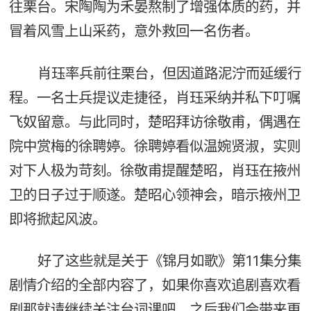
往栗台。宋陶陶为禾晏熬制了增强体质的药，并
冒着风雪上山采药，意外救回一名伤者。
肖珏率兵前往栗台，但因道路泥泞而延缓行
程。一名士兵提议走捷径，肖珏采纳并私下叮嘱
飞奴留意。与此同时，楚昭拜访徐敬甫，偶遇在
院中赏梅的徐聘婷。徐聘婷看似温婉贤淑，实则
对下人极为苛刻。徐敬甫提醒楚昭，肖珏在掖州
卫的日子过于顺遂。楚昭心领神会，暗示掖州卫
即将掀起风波。
好了这些就是关于《锦月如歌》第11集分集
剧情介绍的全部内容了，如果你喜欢追剧喜欢看
剧那就请继续关注台词课吧，之后我们会带来更