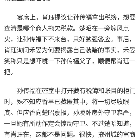
宴席上，肖珏提议让孙传福拿出税簿，想要
查清是哪个商人拖欠税款。楚昭在一旁煽风点
火，让孙传福下不来台，只好勉强答应。事后，
肖珏询问禾晏为何要揭露自己装瞎的事实，禾晏
笑称只是想吓唬一下孙传福父子，顺便帮肖珏一
把。
孙传福在密室中打开藏有税簿和账目的柜门
时，殊不知应香早已藏匿其中，将一切尽收眼
底。但应香向楚昭禀报，孙凌卧房外守卫森严，
一旦她有所动作定会惊动守卫。不过楚昭知道，
有肖珏在，这都不是问题。很快，掖州城的富商