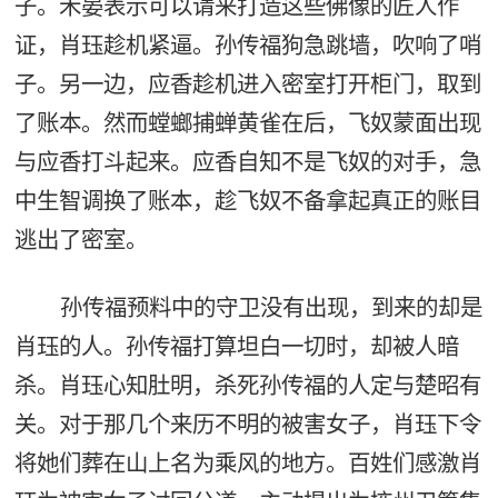
子。禾晏表示可以请来打造这些佛像的匠人作
证，肖珏趁机紧逼。孙传福狗急跳墙，吹响了哨
子。另一边，应香趁机进入密室打开柜门，取到
了账本。然而螳螂捕蝉黄雀在后，飞奴蒙面出现
与应香打斗起来。应香自知不是飞奴的对手，急
中生智调换了账本，趁飞奴不备拿起真正的账目
逃出了密室。
孙传福预料中的守卫没有出现，到来的却是
肖珏的人。孙传福打算坦白一切时，却被人暗
杀。肖珏心知肚明，杀死孙传福的人定与楚昭有
关。对于那几个来历不明的被害女子，肖珏下令
将她们葬在山上名为乘风的地方。百姓们感激肖