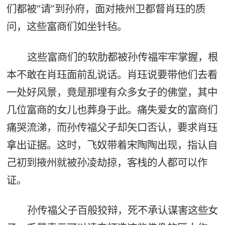
们都被“请”到孙府，面对掖州卫都督肖珏的质
问，这些富商们如坐针毡。
这些富商们的软肋都被孙传福牢牢掌握，根
本不敢在肖珏面前乱说话。肖珏说要带他们去看
一处好风景，竟是那埋有众多女子的佛堂，其中
几位富商的女儿也葬身于此。痛失爱女的富商们
痛哭流涕，而孙传福父子却矢口否认，要求肖珏
拿出证据。这时，飞奴带着宋陶陶出现，指认自
己初到掖州就被孙凌劫掠，客栈的人都可以作
证。
孙传福父子百般狡辩，死不承认谋害这些女