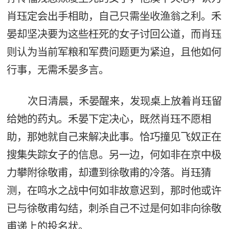
肖珏定会出手相助，自己只需坐收渔翁之利。禾
晏却坚决要为这些枉死的女子讨回公道，而肖珏
则认为当前军粮和军费问题更为紧迫，且他如何
行事，无需禾晏多言。
次日清晨，禾晏醒来，发现桌上放着肖珏留
给她的药丸。禾晏下定决心，既然肖珏不愿相
助，那她就自己来解决此事。恰巧撞见飞奴正在
搜集失踪女子的信息。另一边，何如非在京中极
力攀附徐敬甫，却遭到徐敬甫的冷落。肖珏猜
测，在鸣水之战中何如非故意迟到，那时他或许
已与徐敬甫勾结，刺杀自己不过是何如非向徐敬
甫递上的投名状。