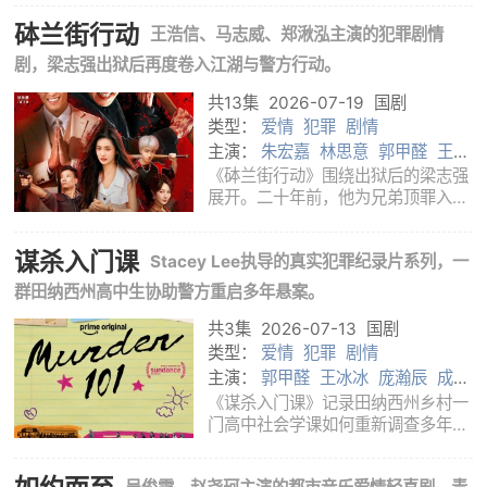
同一条叙事线上，写一群年轻人在现
砵兰街行动
王浩信、马志威、郑湫泓主演的犯罪剧情
实压力中寻找方向的过程。林晚星带
着不服输的韧劲走进新的生活，她并
剧，梁志强出狱后再度卷入江湖与警方行动。
不愿把自
共13集
2026-07-19
国剧
类型：
爱情
犯罪
剧情
主演：
朱宏嘉
林思意
郭甲醛
王冰
冰
庞瀚辰
成方旭
《砵兰街行动》围绕出狱后的梁志强
展开。二十年前，他为兄弟顶罪入
狱；二十年后，他面对的已是权力更
迭、感情破碎与旧账未清的江湖。梁
谋杀入门课
Stacey Lee执导的真实犯罪纪录片系列，一
志强本想在花店过平静生活，但黑帮
势力的纠葛和警方对相关案件的调查
群田纳西州高中生协助警方重启多年悬案。
让他无法置
共3集
2026-07-13
国剧
类型：
爱情
犯罪
剧情
主演：
郭甲醛
王冰冰
庞瀚辰
成方
旭
朱宏嘉
林思意
《谋杀入门课》记录田纳西州乡村一
门高中社会学课如何重新调查多年未
解案件。学生们在调查人员帮助下梳
理线索、走访现场，并接触案件相关