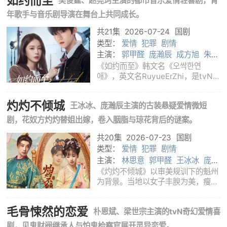
如约而至
吴俊霆、赵尧珂主演的都市音乐爱情轻喜剧，青
人士。这场从课堂出发的行动让他们
理解真实调查的复杂性：推动案件前
年歌手与音乐剧导演在舞台上共同成长。
进需要耐
共21集
2026-07-24
国剧
类型：
爱情
犯罪
剧情
主演：
郭甲醛
庞瀚辰
成方旭
朱宏
嘉
林思意
王冰冰
《如约而至》韩文名《오싹한연
애》，英文名RuyueErZhi，是tvN推
出的韩国奇幻爱情喜剧，改编自2011
年电影《我的见鬼女友》。剧集由李
灼灼不倾城
王冰冰、庞瀚辰主演的古装悬疑爱情微短
敏洙执导，崔正美编剧，朴恩斌、梁
世宗、邕圣祐等主演。韩国顶尖企业
剧，花奴方灼灼替姐出嫁，卷入胭脂与琼花背后的谜案。
继承人兼酒店
共20集
2026-07-23
国剧
类型：
爱情
犯罪
剧情
主演：
林思意
郭甲醛
王冰冰
庞瀚
辰
成方旭
朱宏嘉
《灼灼不倾城》以审美规训下的魁州
为背景。当地以女子丰腴为美，瘦弱
女子往往沦为奴婢。焉支阁花奴方灼
灼为了琼花和改变命运的胭脂，替失
毛骨悚然的恋爱
朴恩斌、梁世宗主演的tvN奇幻爱情喜
踪堂姐方倾城嫁给都督府三郎君楚生
意，却在成亲之日因胭脂失效而暴露
剧，见鬼财阀继承人与怕鬼检察官展开灵异恋爱。