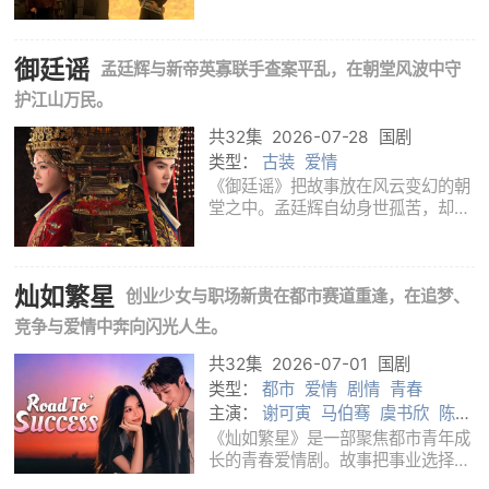
业家、教育家张謇的人生实践展开。
故事把目光投向清末民初中国社会的
转折时刻：旧有秩序不断松动，外来
御廷谣
资本和近代工业带来冲击，地方社会
孟廷辉与新帝英寡联手查案平乱，在朝堂风波中守
也在寻找
护江山万民。
共32集
2026-07-28
国剧
类型：
古装
爱情
《御廷谣》把故事放在风云变幻的朝
堂之中。孟廷辉自幼身世孤苦，却始
终没有放弃读书入仕的愿望。她相信
只有走进仕途，才有机会凭自己的能
力改变命运，也能看清那些左右百姓
灿如繁星
生活的规则。一次意外的相遇，让她
创业少女与职场新贵在都市赛道重逢，在追梦、
结识了新
竞争与爱情中奔向闪光人生。
共32集
2026-07-01
国剧
类型：
都市
爱情
剧情
青春
主演：
谢可寅
马伯骞
虞书欣
陈靖
可
《灿如繁星》是一部聚焦都市青年成
长的青春爱情剧。故事把事业选择、
校园生活、家庭关系和情感陪伴放在