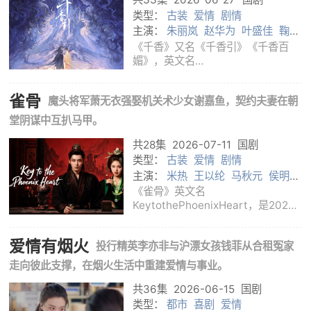
类型：
古装
爱情
剧情
主演：
朱丽岚
赵华为
叶盛佳
鞠婧
祎
宋威龙
《千香》又名《千香引》《千香百
媚》，英文名
TheEternalFragrance，是2026年
播出的古装爱情奇幻剧，改编自十四
雀骨
魔头将军萧无衣强娶机关术少女谢嘉鱼，契约夫妻在朝
郎小说《千香百媚》。剧集由鞠觉亮
执导，宋威龙、鞠婧祎领衔主演，赵
堂阴谋中互扒马甲。
华为、叶盛佳、朱丽岚、张志浩、刘
共28集
2026-07-11
国剧
类型：
古装
爱情
剧情
主演：
米热
王以纶
马秋元
侯明昊
艾米
《雀骨》英文名
KeytothePhoenixHeart，是2026
年播出的国产古装爱情剧。故事讲述
靖安王府世子萧无衣与太傅之女谢嘉
爱情有烟火
投行精英李亦非与沪漂女孩钱菲从合租冤家
鱼因政治联姻结为契约夫妻。萧无衣
被称为“魔头将军”，身负弑君污名；
走向彼此支撑，在烟火生活中重建爱情与事业。
谢嘉鱼沉迷机关术，看似财迷跳
共36集
2026-06-15
国剧
类型：
都市
喜剧
爱情