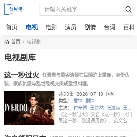
首页
电视
电影
演员
剧情
台词
百科
首页
电视剧
电视剧库
这一秒过火
任素素与慕容清峄在民国沪上重逢，身份伪
装、家族仇怨与乱世危机交织成爱恨纠缠。
共33集
2026-07-19
国剧
类型：
爱情
剧情
主演：
付辛博
王楚然
张凌赫
王籽
苏
《这一秒过火》又名《这一秒》《如
果这一秒，我没遇见你》，英文名
OVERDO，是2026年播出的国产民
国爱情剧。剧集改编自匪我思存小说