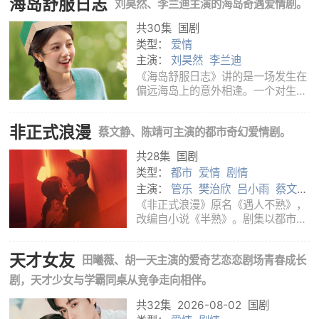
海岛舒服日志
刘昊然、李兰迪主演的海岛奇遇爱情剧。
《如果这一秒，我没有遇见你》，由
易军执导，罗钧月、杨偲婷、刘宇曦
共30集
国剧
编剧，王楚然、
类型：
爱情
主演：
刘昊然
李兰迪
《海岛舒服日志》讲的是一场发生在
偏远海岛上的意外相逢。一个对生活
感到迷茫的女孩，遇见了一个从没真
正得到过爱的男孩。两个原本被各自
非正式浪漫
蔡文静、陈靖可主演的都市奇幻爱情剧。
问题困住的人，因为一次意外离开熟
悉的生活，来到一座陌生又安静的海
共28集
国剧
岛。岛上
类型：
都市
爱情
剧情
主演：
管乐
樊治欣
吕小雨
蔡文静
陈靖可
赵一博
《非正式浪漫》原名《遇人不熟》，
改编自小说《半熟》。剧集以都市情
感和校园回望为叙事基础，加入时间
回溯设定，讲述女编导桑如在人生遭
天才女友
田曦薇、胡一天主演的爱奇艺恋恋剧场青春成长
遇低谷后，意外回到十年前大学时期
的故事。过去的校园生活、当下的情
剧，天才少女与学霸同桌从竞争走向相伴。
感困境和
共32集
2026-08-02
国剧