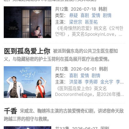
身份。为
共12集
2026-07-18
韩剧
类型：
悬疑
喜剧
爱情
剧情
主演：
梁世宗
邕圣祐
《毛骨悚然的恋爱》韩文名《오싹한
연애》，英文名SpookyinLove，是
tvN推出的韩国奇幻爱情喜剧，改编
自2011年电影《我的见鬼女友》。剧
医到孤岛爱上你
被派到偏东岛的公共卫生医生都知
集由李敏洙执导，崔正美编剧，朴恩
斌、梁世宗、邕圣祐等主演。韩国顶
义，与隐藏秘密的护士玉荷利在孤岛展开医疗治愈爱情。
尖企业继承
共12集
2026-06-01
韩剧
类型：
喜剧
爱情
剧情
主演：
洪旻基
李秀卿
金允宇
李宰
旭
辛叡恩
《医到孤岛爱上你》英文名
DoctorontheEdge，是2026年播出
的韩国医疗爱情喜剧。故事讲述公卫
医生都知义被派往名声不佳的偏东岛
千香
宋威龙、鞠婧祎主演的古装爱情奇幻剧，讲述宿命天敌
工作，遇见带着秘密来到岛上的护士
玉荷利。两人在远离都市的岛屿诊所
跨越三界的相守与救赎。
中处理居民的疾病、
共33集
2026-06-27
国剧