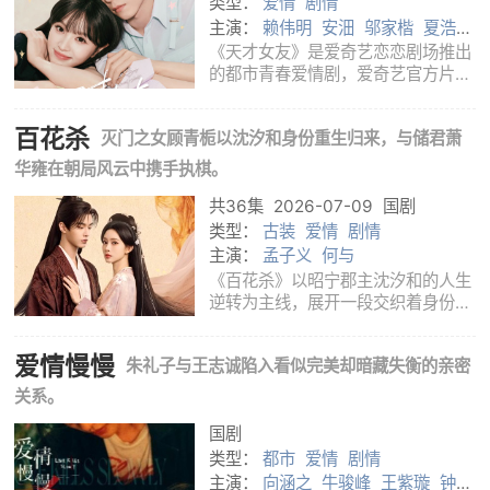
类型：
爱情
剧情
主演：
赖伟明
安沺
邬家楷
夏浩然
厉嘉琪
田曦薇
胡一天
《天才女友》是爱奇艺恋恋剧场推出
的都市青春爱情剧，爱奇艺官方片名
写作《天才，女友》，由田羽生执
导，田曦薇、胡一天领衔主演，厉嘉
百花杀
灭门之女顾青栀以沈汐和身份重生归来，与储君萧
琪、邬家楷、夏浩然、赖伟明、安沺
等共同出演。剧集以校园成长为起
华雍在朝局风云中携手执棋。
点，讲述两个
共36集
2026-07-09
国剧
类型：
古装
爱情
剧情
主演：
孟子义
何与
《百花杀》以昭宁郡主沈汐和的人生
逆转为主线，展开一段交织着身份谜
团、家族旧案与朝堂博弈的古装故
事。沈汐和并不愿做深庭里任人安排
爱情慢慢
朱礼子与王志诚陷入看似完美却暗藏失衡的亲密
的花朵，她希望成为能够判断局势、
决定自己命运的人。这个选择使她走
关系。
出原有的生
国剧
类型：
都市
爱情
剧情
主演：
向涵之
牛骏峰
王紫璇
钟楚