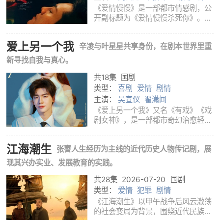
曦
陈伟霆
《爱情慢慢》是一部都市情感剧，公
开副标题为《爱情慢慢杀死你》。剧
集改编自亦舒同名小说，由程亮执
导，贾东岩担任剧本顾问，武瑶编
爱上另一个我
辛凌与叶星星共享身份，在剧本世界里重
剧，钟楚曦、陈伟霆领衔主演，向涵
之、牛骏峰、王紫璇等出演。该剧由
新寻找自我与真心。
爱奇艺播出。
共18集
国剧
类型：
喜剧
爱情
剧情
主演：
吴宣仪
翟潇闻
《爱上另一个我》又名《有戏》《戏
剧女神》，是一部都市奇幻治愈轻喜
剧。剧集由爱奇艺出品，可爱星球、
恒星引力联合出品，改编自明月珰小
江海潮生
张謇人生经历为主线的近代历史人物传记剧，展
说《戏剧女神》。舒奥泽执导，吴宣
仪、翟潇闻领衔主演。故事将“进入
现其兴办实业、发展教育的实践。
剧本世界
共28集
2026-07-20
国剧
类型：
爱情
犯罪
剧情
《江海潮生》以甲午战争后风云激荡
的社会变局为背景，围绕近代民族实