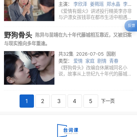
主演：
李欣泽
姜珮瑶
郑水晶
李乃
文
王楚然
檀健次
《爱情有烟火》讲述投行精英李亦非
与沪漂女孩钱菲在都市生活中相遇、
磨合并重新找回爱的故事。李亦非原
反馈
本熟悉资本市场和体面生活，一次投
野狗骨头
陈异与苗靖在九十年代藤城相互靠近，又被旧案
资失利让他跌入低谷；钱菲刚经历失
恋和失业，还背着房贷压力，只能把
与现实推向多年重逢。
空房间出
共32集
2026-07-05
国剧
类型：
爱情
家庭
剧情
青春
《野狗骨头》改编自休屠城同名小
说，故事从上世纪九十年代的藤城展
开。陈异在街巷和复杂家庭关系中长
大，性格桀骜、敏感，习惯用锋利的
外壳抵挡生活；苗靖外表安静，却在
破碎家庭里练出坚韧的心性。父母辈
1
2
3
4
5
下一页
的相识让两