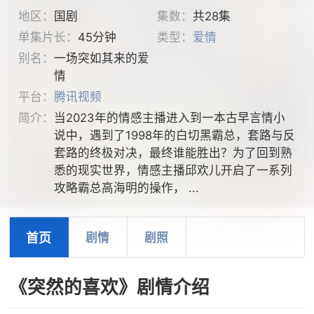
地区：
国剧
集数：
共28集
单集片长：
45分钟
类型：
爱情
别名：
一场突如其来的爱
情
平台：
腾讯视频
简介：
当2023年的情感主播进入到一本古早言情小
说中，遇到了1998年的白切黑霸总，套路与反
套路的终极对决，最终谁能胜出？为了回到熟
悉的现实世界，情感主播邱欢儿开启了一系列
攻略霸总高海明的操作， ...
首页
剧情
剧照
《突然的喜欢》剧情介绍