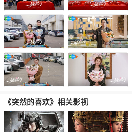
《突然的喜欢》相关影视