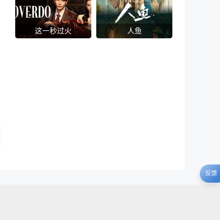
这一秒过火
人鱼
别
反馈