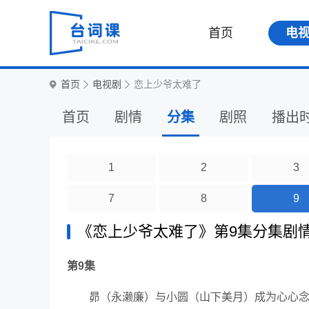
首页
电
首页
电视剧
恋上少爷太难了
首页
剧情
分集
剧照
播出
1
2
3
7
8
9
《恋上少爷太难了》第9集分集剧
第9集
昴（永濑廉）与小圆（山下美月）成为心心