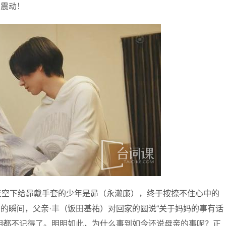
的震动！
天空下给昴戴手套的少年是昴（永濑廉），终于按捺不住心中的
的瞬间，父亲·丰（饭田基祐）对回家的圆说“关于妈妈的事有话
相都不记得了。明明如此，为什么事到如今还说母亲的事呢？正