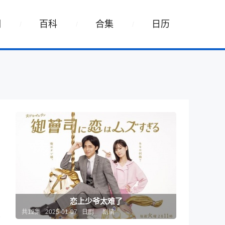
词
百科
合集
日历
恋上少爷太难了
共12集 2025-01-07 日剧
剧情
井