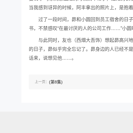
当我感到讶异的时候，阿丰拿出的照片上，是抱
过了一段时间，昴和小圆回到员工宿舍的日子
书，不禁感叹“在最讨厌的人的公司工作……”小
与此同时，友也（西畑大吾饰）想起昴高兴
的日子，昴似乎完全忘记了。昴身边的人已经不是
话来，说想见他……。
(第8集)
上一页：