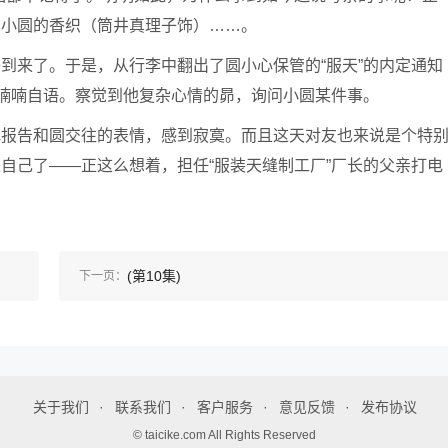
着小圆的香织（筒井真理子饰）……。
到来了。于是，从行李中翻出了圆小心保管的“服天”的内定通知
圆喃喃自语。察觉到他复杂心情的昴，询问小圆某件事。
地报告和圆交往的表情，感到寂寞。而且这天对友也来说是个特
自己了——正这么想着，担任“服装天缝制工厂”厂长的父亲打电
(第10集)
下一页：
关于我们
联系我们
客户服务
意见反馈
发布协议
© taicike.com All Rights Reserved