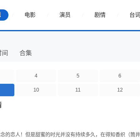
视
电影
演员
剧情
台
时间
合集
4
5
6
10
11
12
情
念念的恋人！但是甜蜜的时光并没有持续多久，在得知香织（筒