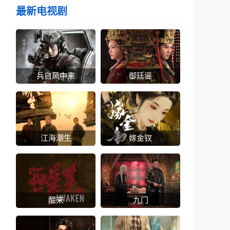
最新电视剧
兵自风中来
御廷谣
江海潮生
嫁金钗
醒来
九门