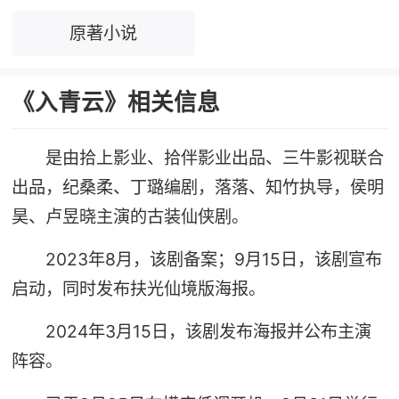
原著小说
《入青云》相关信息
是由拾上影业、拾伴影业出品、三牛影视联合
出品，纪桑柔、丁璐编剧，落落、知竹执导，侯明
昊、卢昱晓主演的古装仙侠剧。
2023年8月，该剧备案；9月15日，该剧宣布
启动，同时发布扶光仙境版海报。
2024年3月15日，该剧发布海报并公布主演
阵容。