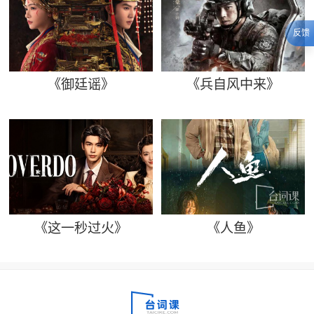
反馈
《御廷谣》
《兵自风中来》
《这一秒过火》
《人鱼》