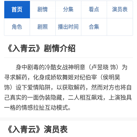
首页
剧情
分集
看点
演员表
角色
剧照
播出时间
合集
《入青云》剧情介绍
身中剧毒的冷酷女战神明意（卢昱晓 饰）为
寻求解药，化身成娇软舞姬对纪伯宰（侯明昊
饰）设下爱情陷阱，以获取解药，然而对方也将自
己真实的一面伪装隐藏，二人相互飙戏，上演独具
一格的情感拉扯互动模式。
《入青云》演员表