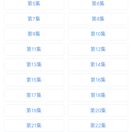
第5集
第6集
第7集
第8集
第9集
第10集
第11集
第12集
第13集
第14集
第15集
第16集
第17集
第18集
第19集
第20集
第21集
第22集