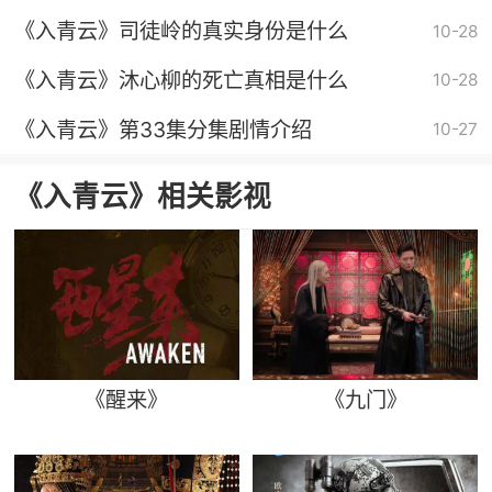
《入青云》司徒岭的真实身份是什么
10-28
《入青云》沐心柳的死亡真相是什么
10-28
《入青云》第33集分集剧情介绍
10-27
《入青云》相关影视
《醒来》
《九门》