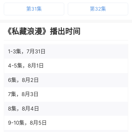
第31集
第32集
《私藏浪漫》播出时间
1-3集，7月31日
4-5集，8月1日
6集，8月2日
7集，8月3日
8集，8月4日
9-10集，8月5日