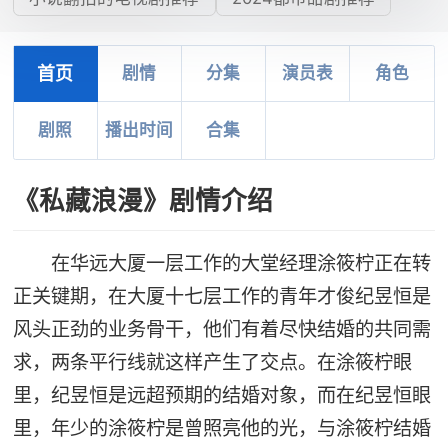
首页
剧情
分集
演员表
角色
剧照
播出时间
合集
《私藏浪漫》剧情介绍
在华远大厦一层工作的大堂经理涂筱柠正在转
正关键期，在大厦十七层工作的青年才俊纪昱恒是
风头正劲的业务骨干，他们有着尽快结婚的共同需
求，两条平行线就这样产生了交点。在涂筱柠眼
里，纪昱恒是远超预期的结婚对象，而在纪昱恒眼
里，年少的涂筱柠是曾照亮他的光，与涂筱柠结婚