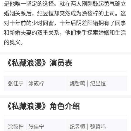
是他唯一坚定的选择。就在两人刚刚鼓起勇气确立
婚姻关系后，纪昱恒却突然成为涂筱柠的上司。这
对十年前的少时同窗，十年后阴差阳错拥有了同事
和新婚夫妻的双重关系，他们携手探索婚姻和生活
的奥义。
《私藏浪漫》演员表
张佳宁 | 涂筱柠
魏哲鸣 | 纪昱恒
《私藏浪漫》角色介绍
涂筱柠
| 张佳宁
纪昱恒
| 魏哲鸣