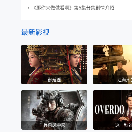
《那你来做做看啊》第5集分集剧情介绍
最新影视
御廷谣
江海潮
兵自风中来
这一秒