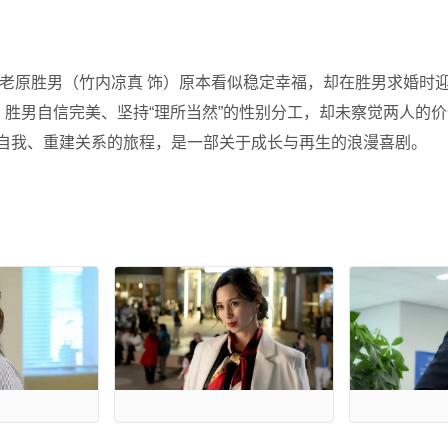
海老原胜男（竹内凉真 饰）原本看似稳定幸福，却在胜男求婚时
；胜男自信完美、坚持“理所当然”的性别分工，却未察觉两人的价
自我、重建关系的旅程，是一部关于成长与再生的浪漫喜剧。