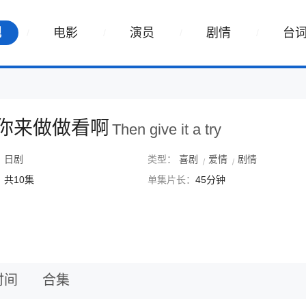
视
电影
演员
剧情
台
你来做做看啊
Then give it a try
：
日剧
类型：
喜剧
爱情
剧情
：
共10集
单集片长：
45分钟
时间
合集