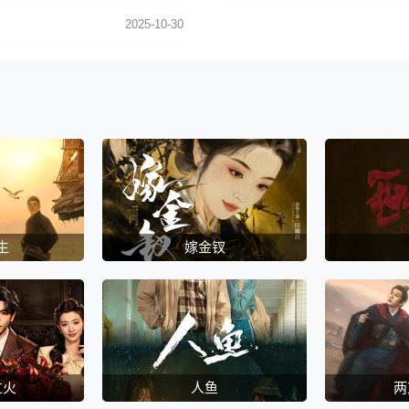
2025-10-30
生
嫁金钗
过火
人鱼
两