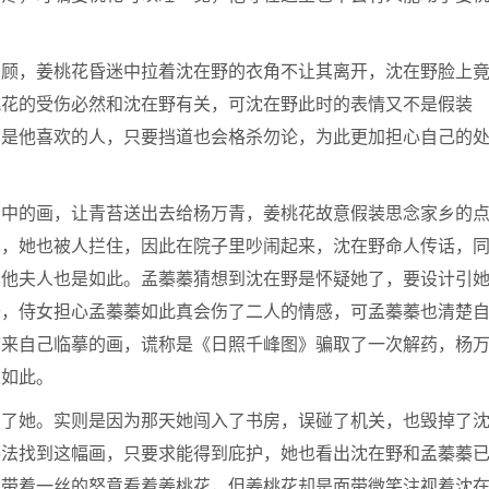
照顾，姜桃花昏迷中拉着沈在野的衣角不让其离开，沈在野脸上
桃花的受伤必然和沈在野有关，可沈在野此时的表情又不是假装
怕是他喜欢的人，只要挡道也会格杀勿论，为此更加担心自己的
房中的画，让青苔送出去给杨万青，姜桃花故意假装思念家乡的
出，她也被人拦住，因此在院子里吵闹起来，沈在野命人传话，
其他夫人也是如此。孟蓁蓁猜想到沈在野是怀疑她了，要设计引
去，侍女担心孟蓁蓁如此真会伤了二人的情感，可孟蓁蓁也清楚
拿来自己临摹的画，谎称是《日照千峰图》骗取了一次解药，杨
以如此。
杀了她。实则是因为那天她闯入了书房，误碰了机关，也毁掉了
办法找到这幅画，只要求能得到庇护，她也看出沈在野和孟蓁蓁
中带着一丝的怒意看着姜桃花，但姜桃花却是面带微笑注视着沈