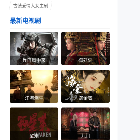
古装爱情大女主剧
最新电视剧
方
猜
兵自风中来
御廷谣
送
可
江海潮生
嫁金钗
醒来
九门