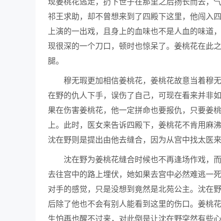
现姜桃花逃走，扔下世子在那里之后扬长而去，
祁王求助，却不曾想来到了四殿下这里，他闯入
上演的一出戏，且身上的血味也不是人血的味道
现很深的一个刀口，顿时也惊呆了。姜桃花在此
腿。
穆无瑕更加相信姜桃花，姜桃花故意当着穆
在野的仇人下手，误伤了自己，可现在看来并非
果在伤害姜桃花，他一定拼命也要报仇，只要姜
上。此时，医女来告诉四殿下，姜桃花不肯用麻
沈在野则是提出由他去缝合，因为从宫中找太医
沈在野为姜桃花缝合时候也不再逢场作戏，
去往宫中的路上埋伏，她如果去宫中必然难逃一
对手的感觉，只是没想到竟然是北苑公主。沈在
后除了他也不会有别人能看到这里的伤口。姜桃
生怕再也醒不过来，对此倒是让沈在野突然有些