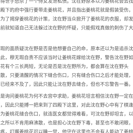
气得世子怒杀了一个侍女发泄私愤。沈在野原本以为姜桃花会去
四殿下的府中强行要带走姜桃花，并且指出姜桃花就是假装受伤
，为了揭穿姜桃花的计策，沈在野当众掀开了姜桃花的衣服，却
之前就知道自己无法躲过沈在野的怀疑，只能假戏真做的刺伤了
无瑕的面质疑沈在野是否是他想要自己的命，原本还以为是追杀
如此，穆无瑕自责不应该当时让姜桃花嫁给沈在野，警告沈在野
桃花有个三长两短，无论是否是沈在野所为，都会算在沈在野头
沸散，只要清醒的情况下缝合伤口，只有缝合伤口之后才能处理
来已经来不及了，因此只能让沈在野去缝合，但也不忘警告一番
而是询问姜桃花为何不去宫中求助，姜桃花坦言相信沈在野一定
死，因此只能搏一把来到了四殿下这里，对此沈在野心中有了棋
野为姜桃花缝合伤口，就连医女都觉得难看，可沈在野却坦言，
花之所以不肯用麻沸散，也是担心沈在野下毒，甚至也不敢闭眼
心疼，叮嘱姜桃花可以睡一觉，他守在这里也不会有人能动了姜