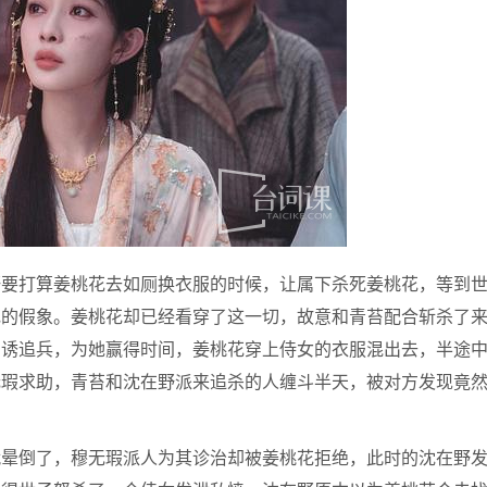
野要打算姜桃花去如厕换衣服的时候，让属下杀死姜桃花，等到
花的假象。姜桃花却已经看穿了这一切，故意和青苔配合斩杀了
引诱追兵，为她赢得时间，姜桃花穿上侍女的衣服混出去，半途
无瑕求助，青苔和沈在野派来追杀的人缠斗半天，被对方发现竟
就晕倒了，穆无瑕派人为其诊治却被姜桃花拒绝，此时的沈在野