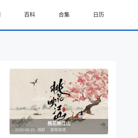
词
百科
合集
日历
桃花映江山
2025-06-25 国剧
爱情/剧情