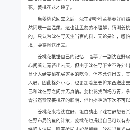
花，姜桃花这才睡了。
当姜桃花回去之后，沈在野吩咐孟蓁蓁好好
然闪现一丝温柔，这也让孟蓁蓁不理解，猜测姜
的，只认为沈在野天生当官的料，无论是谁，哪
境，要将图送出去。
姜桃花根据自己的记忆，临摹了一副沈在野
心闹着让青苔出去买，但由于沈在野下令不许外
意让人给姜桃花买家乡的吃食，但不允许出去，
入局，因此格外小心，也更加着急要将东西送出
己和沈在野之间并无真情。姜桃花找到杨万青，
青虽然赞叹姜桃花的聪明，但也提醒她下次不可
姜桃花来找沈在野，坦白猜出了沈在野想要
在野布局钓鱼的计策，姜桃花也提出自己可以有
经陷入僵局，唯有破局才能拿到画，沈在野目光