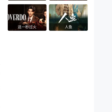
这一秒过火
人鱼
世
来
中
然
发