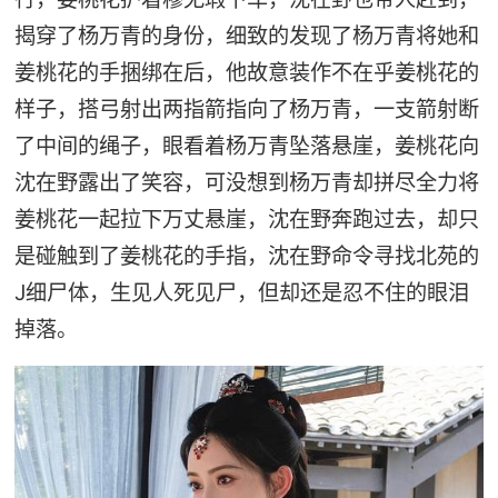
揭穿了杨万青的身份，细致的发现了杨万青将她和
姜桃花的手捆绑在后，他故意装作不在乎姜桃花的
样子，搭弓射出两指箭指向了杨万青，一支箭射断
了中间的绳子，眼看着杨万青坠落悬崖，姜桃花向
沈在野露出了笑容，可没想到杨万青却拼尽全力将
姜桃花一起拉下万丈悬崖，沈在野奔跑过去，却只
是碰触到了姜桃花的手指，沈在野命令寻找北苑的
J细尸体，生见人死见尸，但却还是忍不住的眼泪
掉落。