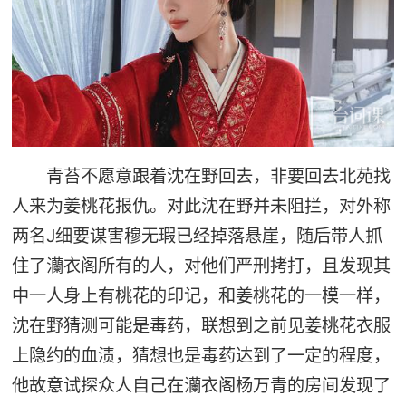
青苔不愿意跟着沈在野回去，非要回去北苑找
人来为姜桃花报仇。对此沈在野并未阻拦，对外称
两名J细要谋害穆无瑕已经掉落悬崖，随后带人抓
住了灡衣阁所有的人，对他们严刑拷打，且发现其
中一人身上有桃花的印记，和姜桃花的一模一样，
沈在野猜测可能是毒药，联想到之前见姜桃花衣服
上隐约的血渍，猜想也是毒药达到了一定的程度，
他故意试探众人自己在灡衣阁杨万青的房间发现了