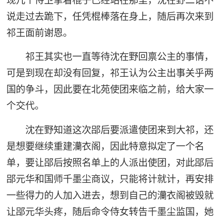
现几个侍卫拿着棍子已经站在那里，沈在野二话不
说走过去跪下，任凭棍棒落在身上，随后再次来到
祁王面前谢恩。
祁王其实也一直等待沈在野回禀公主的事情，
可是到现在却没有回复，祁王认为公主出事关乎两
国的争斗，因此要在北苑使团来临之前，给大家一
个交代。
沈在野知道这次郘后要派遣使团来到大祁，还
是想要继续重建灡衣阁，因此特意拟定了一个名
单，要让郘后按照名单上的人派出使团，对此郘后
郘元华和国师千墨尘商议，只能将计就计，再安排
一些得力的人加入进去，想到自己的灡衣阁被毁就
让郘元华头疼，随后命令侍女转告千墨尘监国，她