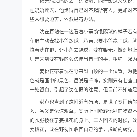
穆无瑕悲痛的去一边喝酒，向清影过来劝说
莲奶奶死去，他觉得自己对不起所有人，更加对
些人想要迫害，依然是有办法。
沈在野站在一边看着小莲愤恨踢球的样子若
在野主动去找小莲踢球，承诺只要小莲赢了球，
拉着沈在野，让小莲去踢球，沈在野无力摊到地
则是来到沈在野的旁边伸出自己的手，相约一起
姜桃花带着沈在野来到山顶的一个位置，为
色就是画中的景色，虽说是千峰，实则只有七座
一处留白，引起了沈在野的注意，但目前不知道
湛卢也查到了这附近有猎场，是世子专门请
入，名义是运送粮草，实际上可能转运别的物资
的衣服披在了姜桃花的身上。二人回去的时候，
姜桃花，沈在野匆忙收回自己的手，尴尬的转身