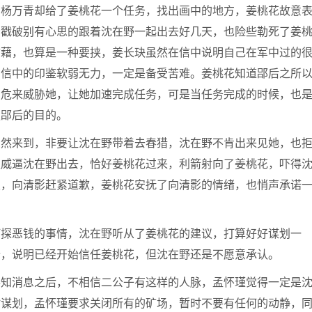
，杨万青却给了姜桃花一个任务，找出画中的地方，姜桃花故意
青戳破别有心思的跟着沈在野一起出去好几天，也险些勒死了姜
慰藉，也算是一种要挟，姜长玦虽然在信中说明自己在军中过的
为信中的印鉴软弱无力，一定是备受苦难。姜桃花知道郘后之所
安危来威胁她，让她加速完成任务，可是当任务完成的时候，也
楚郘后的目的。
忽然来到，非要让沈在野带着去春猎，沈在野不肯出来见她，也
卫威逼沈在野出去，恰好姜桃花过来，利箭射向了姜桃花，吓得
发，向清影赶紧道歉，姜桃花安抚了向清影的情绪，也悄声承诺
打探恶钱的事情，沈在野听从了姜桃花的建议，打算好好谋划一
情，说明已经开始信任姜桃花，但沈在野还是不愿意承认。
得知消息之后，不相信二公子有这样的人脉，孟怀瑾觉得一定是
忙谋划，孟怀瑾要求关闭所有的矿场，暂时不要有任何的动静，