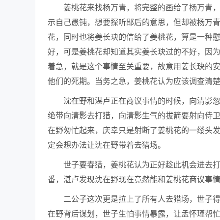
姜桃花来找杨万青，将完整的画给了杨万青
示自己愚钝，想要探听郘后的意思，但却被杨万
花，同时也将姜长玦的信给了姜桃花，算是一种
好，可是姜桃花却知道其实姜长玦过的不好，因
着急，就是这个事情至关重要，故意用姜长玦的
他们的死期。当务之急，姜桃花认为应该调查清
沈在野和湛卢正在商议事情的时候，向清影
绝带向清影去打猎，向清影生气的拔箭要射向侍
在野匆忙起来，庆幸只是射断了姜桃花的一缕头
定会想办法让沈在野带着去猎场。
世子要春猎，姜桃花认为正好趁此机会进去
番，湛卢发现沈在野现在竟然能和姜桃花商议事
二公子这次更是拉上了所有人去猎场，世子
在野背后谋划，世子生怕事情暴露，让孟怀瑾帮