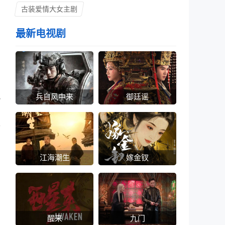
古装爱情大女主剧
最新电视剧
此
兵自风中来
御廷谣
，
合
江海潮生
嫁金钗
醒来
九门