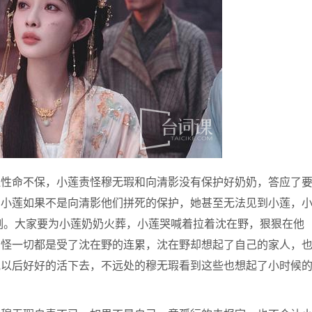
血性命不保，小莲责怪穆无瑕和向清影没有保护好奶奶，答应了
知小莲如果不是向清影他们拼死的保护，她甚至无法见到小莲，
刻。大家要为小莲奶奶火葬，小莲哭喊着拉着沈在野，狠狠在他
责怪一切都是受了沈在野的连累，沈在野却想起了自己的家人，
他以后好好的活下去，不远处的穆无瑕看到这些也想起了小时候