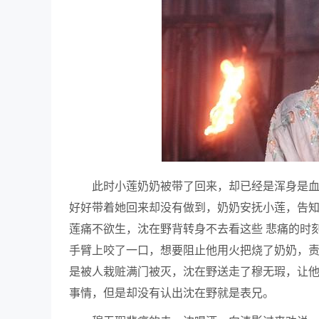
此时小莲奶奶被带了回来，却已经是浑身是
好好带着她回来却没有做到，奶奶安抚小莲，告
莲痛不欲生，沈在野背转身不去看这些 悲痛的时
手臂上咬了一口，想要阻止他用火把烧了奶奶，
是被人栽赃满门被灭，沈在野送走了穆无瑕，让
事情，但是却没有认出沈在野就是表兄。