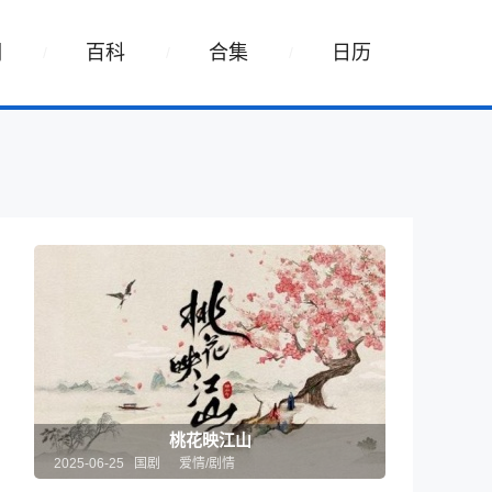
词
百科
合集
日历
桃花映江山
2025-06-25 国剧
爱情/剧情