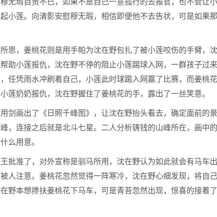
，穆无瑕自责不已，如果不是自己一意孤行的去报官，也不会让
不起小莲。向清影安慰穆无瑕，相信即便他不去告状，可是如果
有所思，姜桃花则是用手帕为沈在野包扎了被小莲咬伤的手臂，
就帮助小莲报仇，沈在野不停的阻止小莲踢球入网，一群孩子过
上，任凭雨水冲刷着自己，小莲此时球踢入网赢了比赛，而姜桃
为小莲奶奶报仇，沈在野握住了姜桃花的手，露出了一丝笑意。
他用剑画出了《日照千峰图》，让沈在野抬头看去，确定面前的
山峰，连接之后就是北斗七星。二人分析铸钱的山峰所在，画中
是什么用意。
祁王批准了，对外宣称是驯马所用，沈在野认为如此就会有马车
不被人注意。姜桃花忽然觉得一阵寒冷，沈在野心细发现，将自
沈在野本想搀扶姜桃花下马车，可是青苔忽然出现，惊喜的接着
。