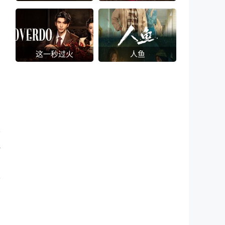
这一秒过火
人鱼
要
小
也
的