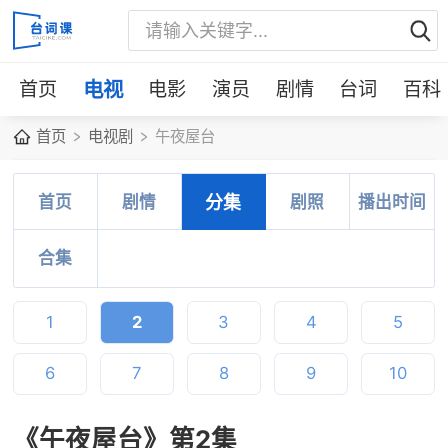
首页
电视
电影
演员
剧情
台词
百科
首页
电视剧
午夜屋台
首页
剧情
分集
剧照
播出时间
合集
1
2
3
4
5
6
7
8
9
10
《午夜屋台》第2集