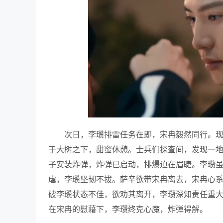
次日，李瓒排雷任务在即，宋冉毅然同行。
于大树之下，甜蜜休憩。士兵们探查间，发现一
子安装炸弹，炸弹已启动，排爆迫在眉睫。李瓒
虐，李瓒坚韧不拔。萨辛欲带宋冉离去，宋冉心
破李瓒状态不佳，欲劝其离开，李瓒深知责任重
在宋冉的慰藉下，李瓒终克心魔，炸弹得解。