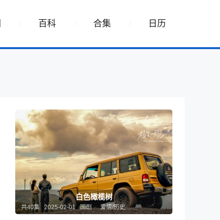
词
百科
合集
日历
白色橄榄树
共40集 2025-02-01 国剧
爱情/历史