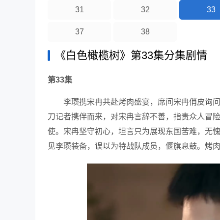
31
32
33
37
38
《白色橄榄树》第33集分集剧情
第33集
李瓒携宋冉共赴烤肉盛宴，席间宋冉俏皮询
刀记者携伴而来，对宋冉言辞不善，指责众人冒
使。宋冉坚守初心，坦言只为展现东国苦难，无
见李瓒装备，误以为特战队成员，偃旗息鼓。烤