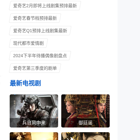
爱奇艺2月即将上线剧集预排最新
爱奇艺春节档预排最新
爱奇艺Q1预排上线剧集最新
现代都市爱情剧
2024下半年待播偶像剧盘点
赠
爱奇艺第三季度的剧单
驱
最新电视剧
者
兵自风中来
御廷谣