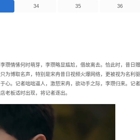
34
35
36
问李瓒情愫何时萌芽，李瓒略显尴尬，借故离去。恰此时，昔日
险只为博取名声，特别是宋冉昔日视频火爆网络，更被视为名利
愧于心。记者咄咄逼人，激怒宋冉，欲动手之际，李瓒归来。记
肉店老板适时出现，将记者逐出。