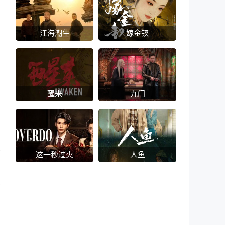
江海潮生
嫁金钗
醒来
九门
拥
分
这一秒过火
人鱼
识
。