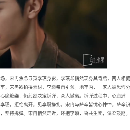
现场，宋冉焦急寻觅李瓒身影，李瓒却悄然现身其背后，两人相
地牢，宋冉欲拍摄素材，李瓒亲自引领。地牢内，一家人被恐怖
虽心魔缠绕，仍毅然决定拆弹，众人撤离。拆弹过程中，心魔肆
系李瓒，拒绝离开。见李瓒挣扎，宋冉与萨辛皆忧心忡忡。萨辛
大，坚持拆弹。宋冉悄然走近，环抱李瓒，誓共生死，温柔鼓励